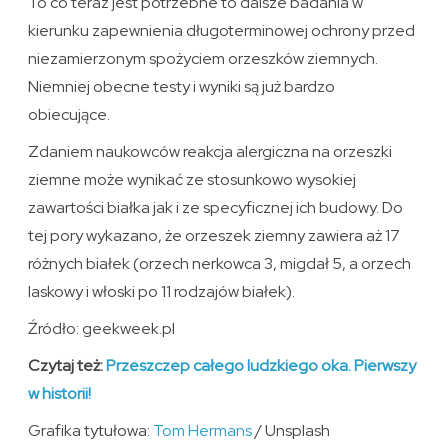
To co teraz jest potrzebne to dalsze badania w
kierunku zapewnienia długoterminowej ochrony przed
niezamierzonym spożyciem orzeszków ziemnych.
Niemniej obecne testy i wyniki są już bardzo
obiecujące.
Zdaniem naukowców reakcja alergiczna na orzeszki
ziemne może wynikać ze stosunkowo wysokiej
zawartości białka jak i ze specyficznej ich budowy. Do
tej pory wykazano, że orzeszek ziemny zawiera aż 17
różnych białek (orzech nerkowca 3, migdał 5, a orzech
laskowy i włoski po 11 rodzajów białek).
Źródło: geekweek.pl
Czytaj też:
Przeszczep całego ludzkiego oka. Pierwszy
w historii!
Grafika tytułowa:
Tom Hermans
/ Unsplash