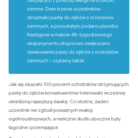
cierpiących z powodu alergii na orzeszki
ziemne. Dwie trzecie uczestników
otrzymało pastę do zębów z orzeszków
ziemnych, a pozostałym podano placebo.
Następnie w trakcie 48-tygodniowego
eksperymentu stopniowo zwiększano
dawkowanie pasty do zębów z orzeszków
ziemnych – czytamy także.
Jak się okazało 100 procent ochotników otrzymujących
pastę do zębów konsekwentnie tolerowało wcześniej
określoną najwyższą dawkę. Co istotne, żaden
uczestnik nie zgłosił poważnych reakcji
ogólnoustrojowych, a nieliczne skutki uboczne były
łagodne i przemijające.