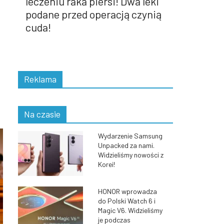
leczeniu raka piersi! Dwa leki
podane przed operacją czynią
cuda!
Reklama
Na czasie
Wydarzenie Samsung
Unpacked za nami.
Widzieliśmy nowości z
Korei!
HONOR wprowadza
do Polski Watch 6 i
Magic V6. Widzieliśmy
je podczas