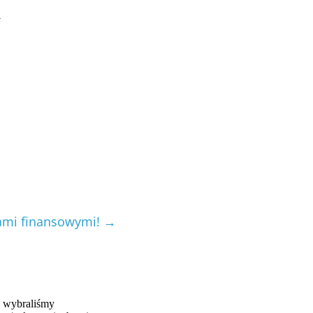
.
kami finansowymi!
→