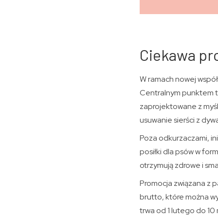
Ciekawa pro
W ramach nowej współpr
Centralnym punktem te
zaprojektowane z myśl
usuwanie sierści z dy
Poza odkurzaczami, ini
posiłki dla psów w for
otrzymują zdrowe i sm
Promocja związana z p
brutto, które można w
trwa od 1 lutego do 10