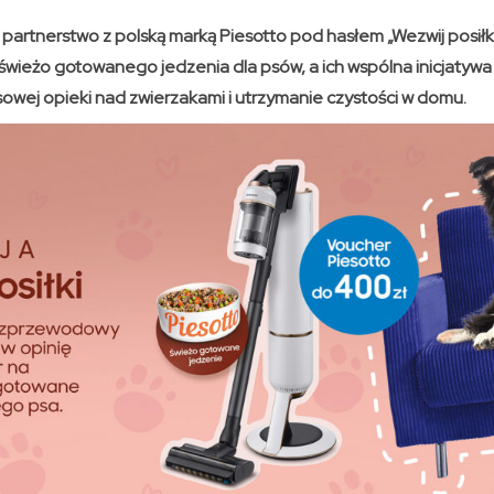
artnerstwo z polską marką Piesotto pod hasłem „Wezwij posiłki
wieżo gotowanego jedzenia dla psów, a ich wspólna inicjatywa
wej opieki nad zwierzakami i utrzymanie czystości w domu.