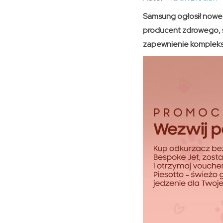
Samsung ogłosił nowe p
producent zdrowego, ś
zapewnienie komplekso