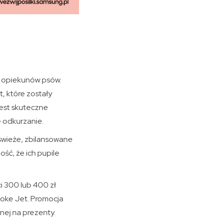
la opiekunów psów.
, które zostały
est skuteczne
e odkurzanie.
 świeże, zbilansowane
ść, że ich pupile
i 300 lub 400 zł
oke Jet. Promocja
nej na prezenty.