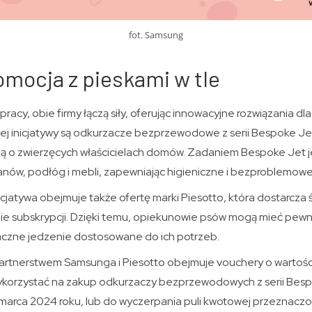
fot. Samsung
mocja z pieskami w tle
acy, obie firmy łączą siły, oferując innowacyjne rozwiązania d
j inicjatywy są odkurzacze bezprzewodowe z serii Bespoke Jet
ą o zwierzęcych właścicielach domów. Zadaniem Bespoke Jet j
wanów, podłóg i mebli, zapewniając higieniczne i bezproblemow
cjatywa obejmuje także ofertę marki Piesotto, która dostarcza
mie subskrypcji. Dzięki temu, opiekunowie psów mogą mieć pewno
aczne jedzenie dostosowane do ich potrzeb.
artnerstwem Samsunga i Piesotto obejmuje vouchery o wartośc
ykorzystać na zakup odkurzaczy bezprzewodowych z serii Besp
 marca 2024 roku, lub do wyczerpania puli kwotowej przeznaczo