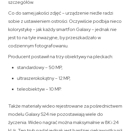
szczegółów.
Co do samej jakości zdjęć – urządzenie nieźle radzi
sobie z ustawieniem ostrości. Oczywiście podbija nieco
kolorystykę – jak każdy smartfon Galaxy – jednak nie
jest to na tyle inwazyjne, by przeszkadzało w
codziennym fotografowaniu.
Producent postawił na trzy obiektywy na pleckach:
standardowy – 50 MP,
ultraszerokokątny – 12 MP,
teleobiektyw – 10 MP.
Także materiały wideo rejestrowane za pośrednictwem
modelu Galaxy S24 nie pozostawiają wiele do
życzenia. Wideo nagrać można maksymalnie w 8K i 24
kl./s. Ten tryb nadal jednak jest bardziej ciekawostką niż