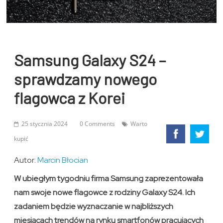
Samsung Galaxy S24 –
sprawdzamy nowego
flagowca z Korei
25 stycznia 2024
0 Comments
Warto
kupić
Autor:
Marcin Błocian
W ubiegłym tygodniu firma Samsung zaprezentowała
nam swoje nowe flagowce z rodziny Galaxy S24. Ich
zadaniem będzie wyznaczanie w najbliższych
miesiącach trendów na rynku smartfonów pracujących