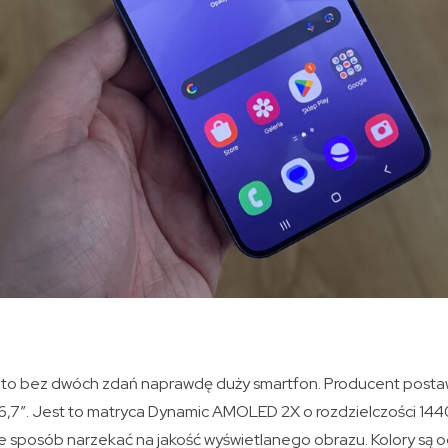
to bez dwóch zdań naprawdę duży smartfon. Producent postaw
6,7″. Jest to matryca Dynamic AMOLED 2X o rozdzielczości 1440
ie sposób narzekać na jakość wyświetlanego obrazu. Kolory są 