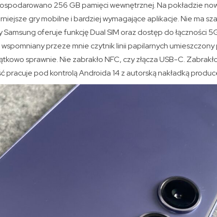
ospodarowano 256 GB pamięci wewnętrznej. Na pokładzie now
iejsze gry mobilne i bardziej wymagające aplikacje. Nie ma sza
y Samsung oferuje funkcję Dual SIM oraz dostęp do łączności 
spomniany przeze mnie czytnik linii papilarnych umieszczon
jątkowo sprawnie. Nie zabrakło NFC, czy złącza USB-C. Zabrakł
 pracuje pod kontrolą Androida 14 z autorską nakładką produce