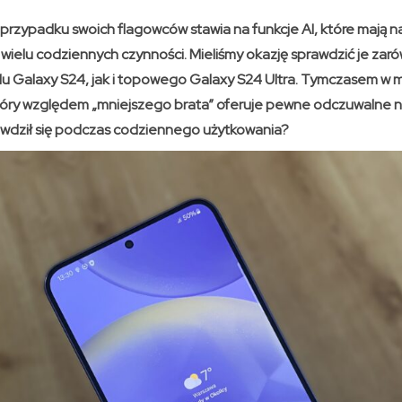
przypadku swoich flagowców stawia na funkcje AI, które mają n
wielu codziennych czynności. Mieliśmy okazję sprawdzić je za
alaxy S24, jak i topowego Galaxy S24 Ultra. Tymczasem w moj
óry względem „mniejszego brata” oferuje pewne odczuwalne n
awdził się podczas codziennego użytkowania?