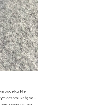
ym pudełku. Nie
zym oczom ukażą się –
ość wykonania samego