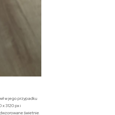
ił w jego przypadku
 x 3120 px i
odwzorowane świetnie.