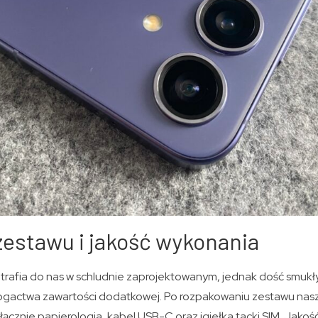
estawu i jakość wykonania
rafia do nas w schludnie zaprojektowanym, jednak dość smukł
ogactwa zawartości dodatkowej. Po rozpakowaniu zestawu nas
łącznie papierologia, kabel USB-C oraz igiełka tacki SIM. Jak