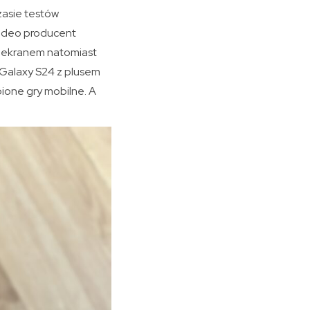
zasie testów
wideo producent
d ekranem natomiast
a Galaxy S24 z plusem
ione gry mobilne. A