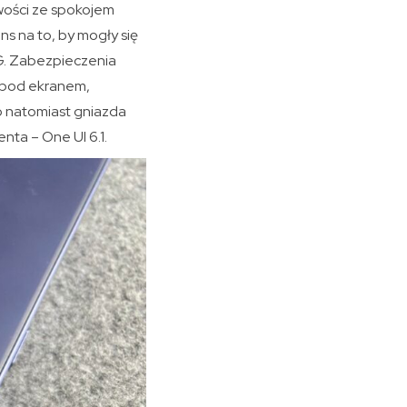
ości ze spokojem
ns na to, by mogły się
5G. Zabezpieczenia
y pod ekranem,
o natomiast gniazda
nta – One UI 6.1.