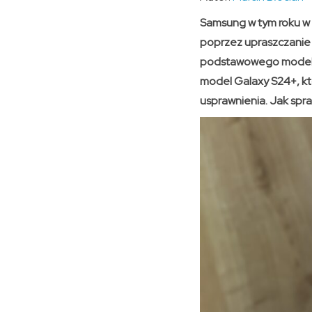
Samsung w tym roku w 
poprzez upraszczanie 
podstawowego modelu G
model Galaxy S24+, kt
usprawnienia. Jak spr