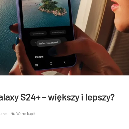
axy S24+ – większy i lepszy?
ents
Warto kupić