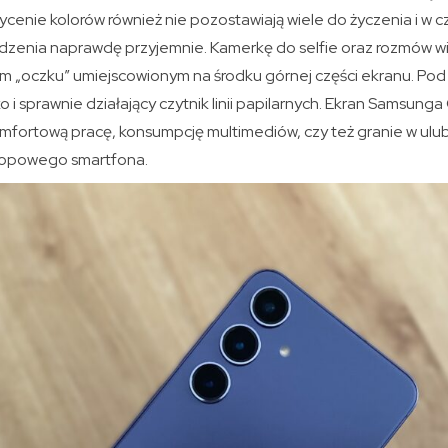
ycenie kolorów również nie pozostawiają wiele do życzenia i w c
rządzenia naprawdę przyjemnie. Kamerkę do selfie oraz rozmów 
 „oczku” umiejscowionym na środku górnej części ekranu. Po
 i sprawnie działający czytnik linii papilarnych. Ekran Samsung
mfortową pracę, konsumpcję multimediów, czy też granie w ulub
topowego smartfona.