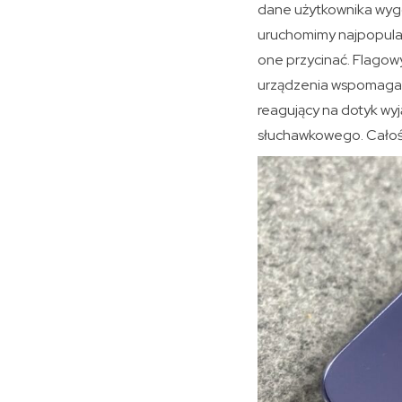
dane użytkownika wyg
uruchomimy najpopularn
one przycinać. Flagow
urządzenia wspomaga w
reagujący na dotyk wy
słuchawkowego. Całość