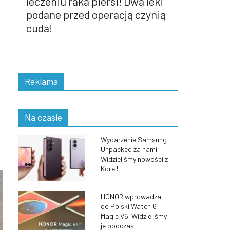
leczeniu raka piersi! Dwa leki
podane przed operacją czynią
cuda!
Reklama
Na czasie
Wydarzenie Samsung
Unpacked za nami.
Widzieliśmy nowości z
Korei!
HONOR wprowadza
do Polski Watch 6 i
Magic V6. Widzieliśmy
je podczas