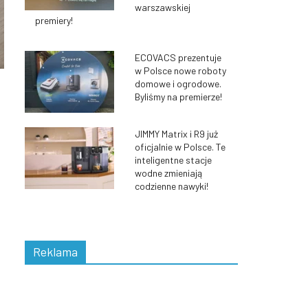
warszawskiej
premiery!
ECOVACS prezentuje
w Polsce nowe roboty
domowe i ogrodowe.
Byliśmy na premierze!
JIMMY Matrix i R9 już
oficjalnie w Polsce. Te
inteligentne stacje
wodne zmieniają
codzienne nawyki!
Reklama