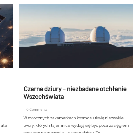
Czarne dziury – niezbadane otchłanie
Wszechświata
0 Comments
W mrocznych zakamarkach kosmosu tkwią niezwykłe
iata
twory, których tajemnice wydają się być poza zasięgiem
naszego pojmowania – czarne dziury. Te