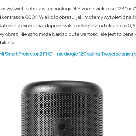
r wyświetla obraz w technologii DLP w rozdzielczości 1280 x 7
 kontraście 600:1. Wielkość obrazu, jaki możemy wyświetlić na śc
 Natomiast minimalna, dopuszczalna odległość od ekranu to 0,6
 obraz. Nie są to może bardzo duże wartości, ale jest to cena 
bilność.
Mi Smart Projector 2 FHD – niedrogie 120cali na Twojej ścianie 