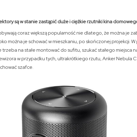
ktory są w stanie zastąpić duże i ciężkie rzutniki kina domowe
obywają coraz większą popularność nie dlatego, że można je za
ybko można je schować w mieszkaniu, po skończonej projekcji. W
 trzeba na stałe montować do sufitu, szukać stałego miejsca na
lewizora w przypadku tych, ultrakrótkiego rzutu, Anker Nebula C
 schować szafce.