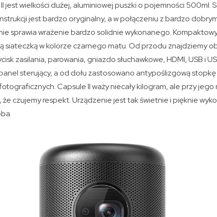
I jest wielkości dużej, aluminiowej puszki o pojemności 500ml.
nstrukcji jest bardzo oryginalny, a w połączeniu z bardzo dobr
ie sprawia wrażenie bardzo solidnie wykonanego. Kompaktowy rz
wą siateczką w kolorze czarnego matu. Od przodu znajdziemy ob
zycisk zasilania, parowania, gniazdo słuchawkowe, HDMI, USB i 
 panel sterujący, a od dołu zastosowano antypoślizgową stopkę
otograficznych. Capsule II waży niecały kilogram, ale przy jego
a, że czujemy respekt. Urządzenie jest tak świetnie i pięknie wy
oba.