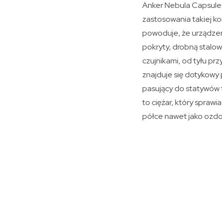
Anker Nebula Capsule I
zastosowania takiej ko
powoduje, że urządzen
pokryty, drobną stalo
czujnikami, od tyłu pr
znajduje się dotykowy
pasujący do statywów f
to ciężar, który sprawi
półce nawet jako ozd