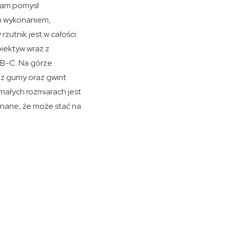
 Sam pomysł
ym wykonaniem,
utnik jest w całości
iektyw wraz z
USB-C. Na górze
 z gumy oraz gwint
 małych rozmiarach jest
konane, że może stać na