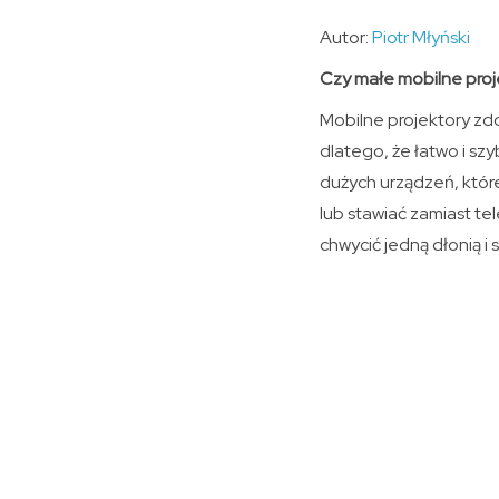
Autor:
Piotr Młyński
Czy małe mobilne proje
Mobilne projektory zd
dlatego, że łatwo i sz
dużych urządzeń, które
lub stawiać zamiast te
chwycić jedną dłonią i