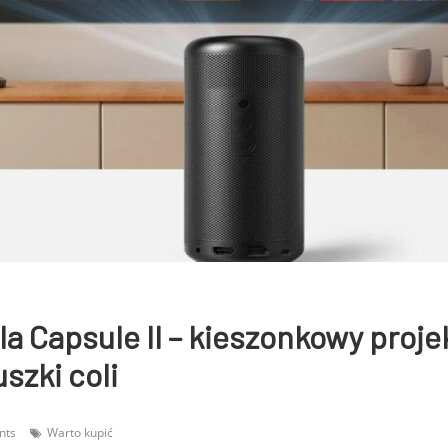
a Capsule II – kieszonkowy proje
szki coli
nts
Warto kupić