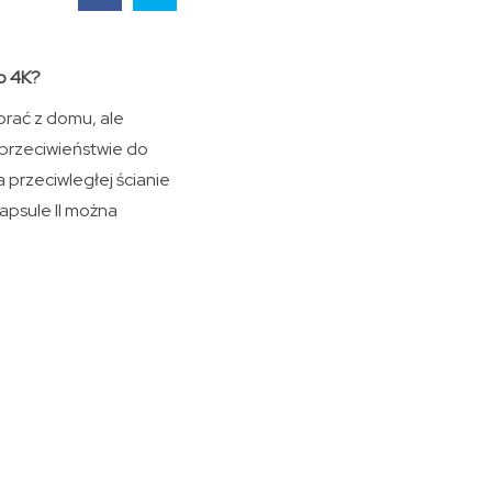
go 4K?
brać z domu, ale
 przeciwieństwie do
 przeciwległej ścianie
apsule II można