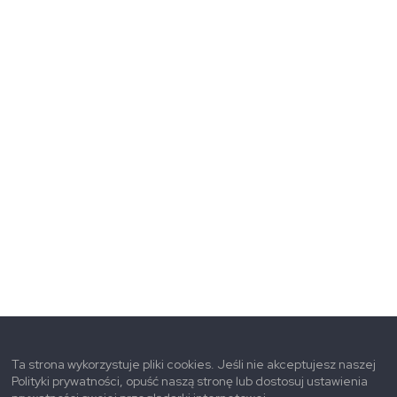
Ta strona wykorzystuje pliki cookies. Jeśli nie akceptujesz naszej
Polityki prywatności, opuść naszą stronę lub dostosuj ustawienia