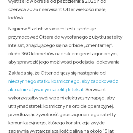
wystrzelić w okresie od października 2025 r. do
czerwca 2026 r. serwisant Otter wielkości małej
lodówki.
Najpierw Starfish w ramach testu spróbuje
przymocować Ottera do wycofanego z użytku satelity
Intelsat, znajdującego się na orbicie „cmentarnej”,
około 360 kilometrów nad łukiem geostacjonarnym,
aby sprawdzić jego możliwości podejścia i dokowania.
Zakłada się, że Otter odłączy się następnie od
nieczynnego statku kosmicznego, aby zadokować z
aktualnie używanym satelitą Intelsat.
Serwisant
wykorzystałby swój w pełni elektryczny napęd, aby
utrzymać statek kosmiczny na orbicie operacyjnej,
przedłużając żywotność geostacjonarnego satelity
komunikacyjnego, którego konstrukcja zwykle
zapewnia wystarczającą ilość paliwa na około 15 lat.