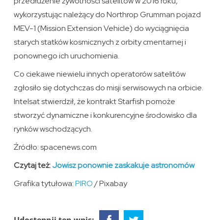
przedłużenie żywotności satelitów w 2016 roku,
wykorzystując należący do Northrop Grumman pojazd
MEV-1 (Mission Extension Vehicle) do wyciągnięcia
starych statków kosmicznych z orbity cmentarnej i
ponownego ich uruchomienia.
Co ciekawe niewielu innych operatorów satelitów
zgłosiło się dotychczas do misji serwisowych na orbicie.
Intelsat stwierdził, że kontrakt Starfish pomoże
stworzyć dynamiczne i konkurencyjne środowisko dla
rynków wschodzących.
Źródło: spacenews.com
Czytaj też:
Jowisz ponownie zaskakuje astronomów
Grafika tytułowa:
PIRO
/ Pixabay