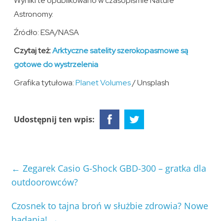
Wyniki te opublikowano w czasopiśmie Nature
Astronomy.
Źródło: ESA/NASA
Czytaj też:
Arktyczne satelity szerokopasmowe są
gotowe do wystrzelenia
Grafika tytułowa:
Planet Volumes
/ Unsplash
Udostępnij ten wpis:
←
Zegarek Casio G-Shock GBD-300 – gratka dla
outdoorowców?
Czosnek to tajna broń w służbie zdrowia? Nowe
badania!
→