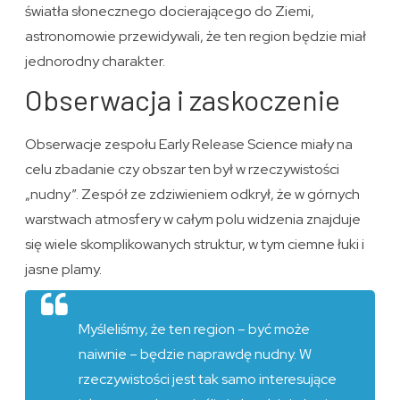
światła słonecznego docierającego do Ziemi,
astronomowie przewidywali, że ten region będzie miał
jednorodny charakter.
Obserwacja i zaskoczenie
Obserwacje zespołu Early Release Science miały na
celu zbadanie czy obszar ten był w rzeczywistości
„nudny”. Zespół ze zdziwieniem odkrył, że w górnych
warstwach atmosfery w całym polu widzenia znajduje
się wiele skomplikowanych struktur, w tym ciemne łuki i
jasne plamy.
Myśleliśmy, że ten region – być może
naiwnie – będzie naprawdę nudny. W
rzeczywistości jest tak samo interesujące