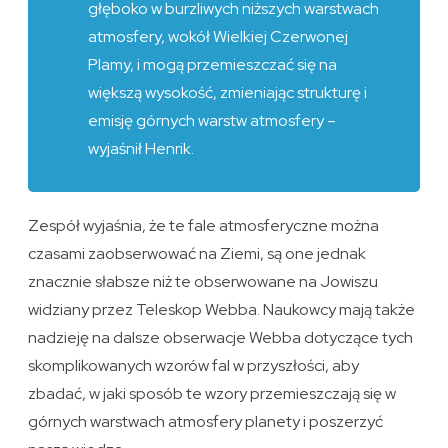
głęboko w burzliwych niższych warstwach
atmosfery, wokół Wielkiej Czerwonej
Plamy, i mogą przemieszczać się na
większą wysokość, zmieniając strukturę i
emisję górnych warstw atmosfery –
wyjaśnił Henrik.
Zespół wyjaśnia, że te fale atmosferyczne można
czasami zaobserwować na Ziemi, są one jednak
znacznie słabsze niż te obserwowane na Jowiszu
widziany przez Teleskop Webba. Naukowcy mają także
nadzieję na dalsze obserwacje Webba dotyczące tych
skomplikowanych wzorów fal w przyszłości, aby
zbadać, w jaki sposób te wzory przemieszczają się w
górnych warstwach atmosfery planety i poszerzyć