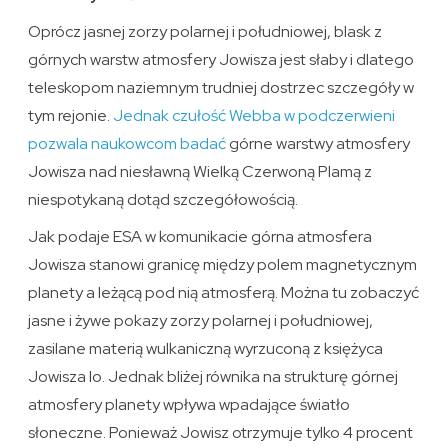
Oprócz jasnej zorzy polarnej i południowej, blask z
górnych warstw atmosfery Jowisza jest słaby i dlatego
teleskopom naziemnym trudniej dostrzec szczegóły w
tym rejonie.
Jednak czułość Webba w podczerwieni
pozwala naukowcom badać
górne warstwy atmosfery
Jowisza nad niesławną Wielką Czerwoną Plamą z
niespotykaną dotąd szczegółowością.
Jak podaje ESA w komunikacie górna atmosfera
Jowisza stanowi granicę między polem magnetycznym
planety a leżącą pod nią atmosferą. Można tu zobaczyć
jasne i żywe pokazy zorzy polarnej i południowej,
zasilane materią wulkaniczną wyrzuconą z księżyca
Jowisza Io. Jednak bliżej równika na strukturę górnej
atmosfery planety wpływa wpadające światło
słoneczne. Ponieważ Jowisz otrzymuje tylko 4 procent