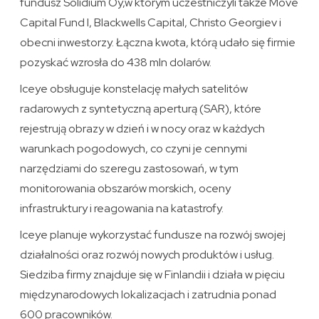
fundusz Solidium Oy,w którym uczestniczyli także Move
Capital Fund I, Blackwells Capital, Christo Georgiev i
obecni inwestorzy. Łączna kwota, którą udało się firmie
pozyskać wzrosła do 438 mln dolarów.
Iceye obsługuje konstelację małych satelitów
radarowych z syntetyczną aperturą (SAR), które
rejestrują obrazy w dzień i w nocy oraz w każdych
warunkach pogodowych, co czyni je cennymi
narzędziami do szeregu zastosowań, w tym
monitorowania obszarów morskich, oceny
infrastruktury i reagowania na katastrofy.
Iceye planuje wykorzystać fundusze na rozwój swojej
działalności oraz rozwój nowych produktów i usług.
Siedziba firmy znajduje się w Finlandii i działa w pięciu
międzynarodowych lokalizacjach i zatrudnia ponad
600 pracowników.