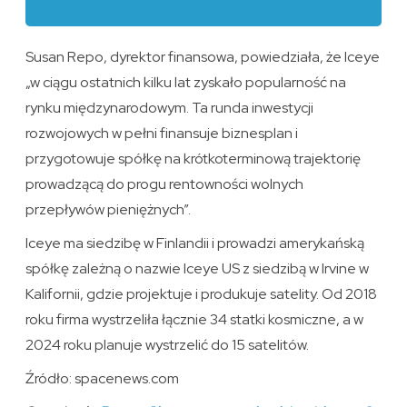
Susan Repo, dyrektor finansowa, powiedziała, że Iceye
„w ciągu ostatnich kilku lat zyskało popularność na
rynku międzynarodowym. Ta runda inwestycji
rozwojowych w pełni finansuje biznesplan i
przygotowuje spółkę na krótkoterminową trajektorię
prowadzącą do progu rentowności wolnych
przepływów pieniężnych”.
Iceye ma siedzibę w Finlandii i prowadzi amerykańską
spółkę zależną o nazwie Iceye US z siedzibą w Irvine w
Kalifornii, gdzie projektuje i produkuje satelity. Od 2018
roku firma wystrzeliła łącznie 34 statki kosmiczne, a w
2024 roku planuje wystrzelić do 15 satelitów.
Źródło: spacenews.com