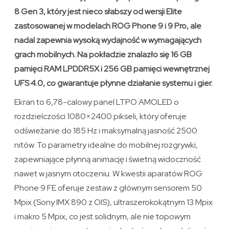
8 Gen 3, który jest nieco słabszy od wersji Elite
zastosowanej w modelach ROG Phone 9 i 9 Pro, ale
nadal zapewnia wysoką wydajność w wymagających
grach mobilnych. Na pokładzie znalazło się 16 GB
pamięci RAM LPDDR5X i 256 GB pamięci wewnętrznej
UFS 4.0, co gwarantuje płynne działanie systemu i gier.
Ekran to 6,78-calowy panel LTPO AMOLED o
rozdzielczości 1080×2400 pikseli, który oferuje
odświeżanie do 185 Hz i maksymalną jasność 2500
nitów. To parametry idealne do mobilnej rozgrywki,
zapewniające płynną animację i świetną widoczność
nawet w jasnym otoczeniu. W kwestii aparatów ROG
Phone 9 FE oferuje zestaw z głównym sensorem 50
Mpix (Sony IMX 890 z OIS), ultraszerokokątnym 13 Mpix
i makro 5 Mpix, co jest solidnym, ale nie topowym