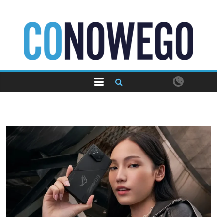
Skip
to
content
CoNowego.pl