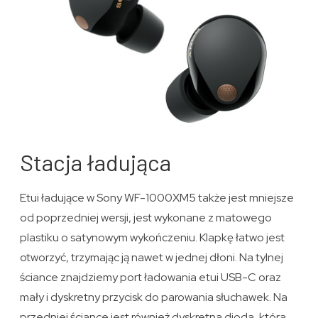
Stacja ładująca
Etui ładujące w Sony WF-1000XM5 także jest mniejsze
od poprzedniej wersji, jest wykonane z matowego
plastiku o satynowym wykończeniu. Klapkę łatwo jest
otworzyć, trzymając ją nawet w jednej dłoni. Na tylnej
ściance znajdziemy port ładowania etui USB-C oraz
mały i dyskretny przycisk do parowania słuchawek. Na
przedniej ściance jest również dyskretna dioda, która