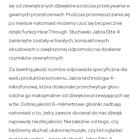
się od zewnętrznych dźwięków podczas przebywania w
gwarnych przestrzeniach. Podczas przemieszczania się
po mieście natomiast możemy czuć się bezpiecznie
dzięki funkcji HearThrough. Słuchawki Jabra Elite 4
zamknięte zostały w trwałych, kompaktowych
obudowach o zwiększonej odporności na działanie
czynników zewnętrznych.
Za świetną jakość rozmów odpowiada specyficzna dla
wielu produktów koncernu Jabra technologia 4-
mikrofonowa, która doskonale przechwytuje głos i
odcina go maksymalnie od dźwięków przewijających się
w tle. Dobrej jakości 6-milimetrowe głośniki zadbają
natomiast o to, żeby zawsze docierał do nas dźwięk
naprawdę niezłej jakości. Niezależnie od tego, czy
będziemy słuchać ulubionej muzyki, czy też oglądać
materiały wideo – nowe słuchawki Jabra Elite 4