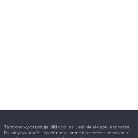
Ta strona wykorzystuje pliki cookies. Jeśli nie akceptujesz naszej
Polityki prywatności, opuść naszą stronę lub dostosuj ustawienia