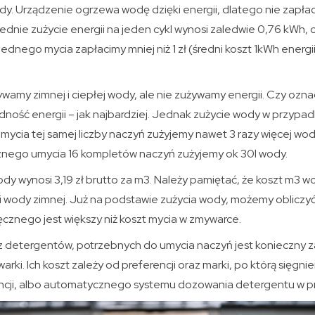
dy. Urządzenie ogrzewa wodę dzięki energii, dlatego nie zapła
Średnie zużycie energii na jeden cykl wynosi zaledwie 0,76 kWh, 
ednego mycia zapłacimy mniej niż 1 zł (średni koszt 1kWh energi
amy zimnej i ciepłej wody, ale nie zużywamy energii. Czy ozna
ość energii – jak najbardziej. Jednak zużycie wody w przypad
mycia tej samej liczby naczyń zużyjemy nawet 3 razy więcej wod
znego umycia 16 kompletów naczyń zużyjemy ok 30l wody.
ody wynosi 3,19 zł brutto za m3. Należy pamiętać, że koszt m3 wo
i wody zimnej. Już na podstawie zużycia wody, możemy obliczyć,
cznego jest większy niż koszt mycia w zmywarce.
 detergentów, potrzebnych do umycia naczyń jest konieczny 
arki. Ich koszt zależy od preferencji oraz marki, po którą sięgni
encji, albo automatycznego systemu dozowania detergentu w p