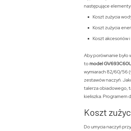
następujące elementy
Koszt zużycia wody
Koszt zużycia energ
Koszt akcesoriów 
Aby porównanie było 
to
model GV693C60UVAD
wymiarach 82/60/56 (w
zestawów naczyń. Jako
talerza obiadowego, ta
kieliszka. Programem 
Koszt zużyc
Do umycia naczyń pr