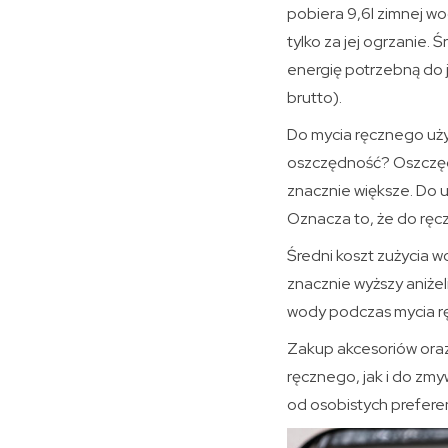
pobiera 9,6l zimnej wo
tylko za jej ogrzanie. 
energię potrzebną do j
brutto).
Do mycia ręcznego używ
oszczędność? Oszczędn
znacznie większe. Do u
Oznacza to, że do ręc
Średni koszt zużycia w
znacznie wyższy aniżel
wody podczas mycia rę
Zakup akcesoriów oraz
ręcznego, jak i do zmyw
od osobistych prefer