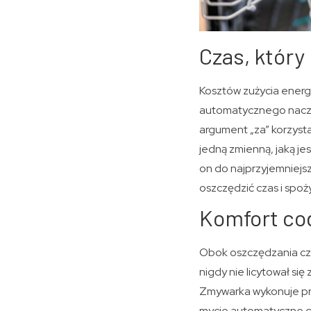
Czas, któr
Kosztów zużycia energi
automatycznego naczyń
argument „za” korzysta
jedną zmienną, jaką je
on do najprzyjemniejs
oszczędzić czas i spoż
Komfort co
Obok oszczędzania czas
nigdy nie licytował si
Zmywarka wykonuje pra
mycie automatyczne gw