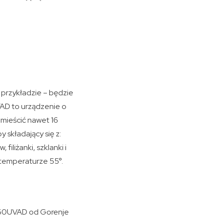
przykładzie – będzie
D to urządzenie o
mieścić nawet 16
 składający się z:
liżanki, szklanki i
 temperaturze 55°.
C60UVAD od Gorenje