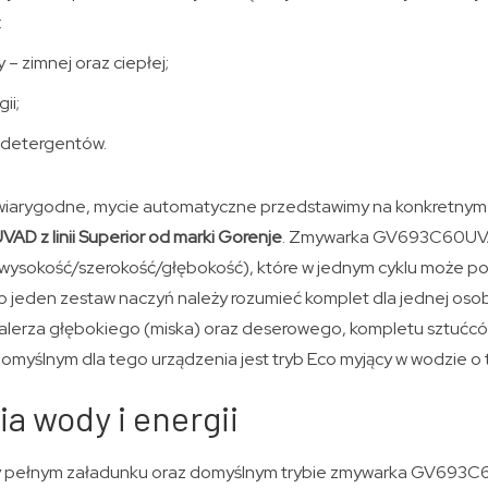
:
 – zimnej oraz ciepłej;
ii;
i detergentów.
wiarygodne, mycie automatyczne przedstawimy na konkretnym 
 z linii Superior od marki Gorenje
. Zmywarka GV693C60UVA
ysokość/szerokość/głębokość), które w jednym cyklu może po
 jeden zestaw naczyń należy rozumieć komplet dla jednej osoby
lerza głębokiego (miska) oraz deserowego, kompletu sztućców, fi
domyślnym dla tego urządzenia jest tryb Eco myjący w wodzie o
ia wody i energii
zy pełnym załadunku oraz domyślnym trybie zmywarka GV693