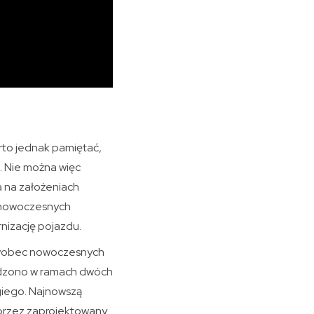
arto jednak pamiętać,
. Nie można więc
a na założeniach
i nowoczesnych
nizację pojazdu.
 wobec nowoczesnych
adzono w ramach dwóch
giego. Najnowszą
przez zaprojektowany