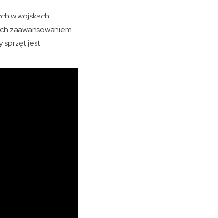
ych w wojskach
órych zaawansowaniem
y sprzęt jest