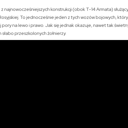
z najnowocześniejszych konstrukcji (obok T-14 Armata) służąc
Rosyjskiej. To jednocześnie jeden z tych wozów bojowych, kt
ej pory na lewo i prawo. Jak się jednak okazuje, nawet tak świetn
 słabo przeszkolonych żołnierzy.