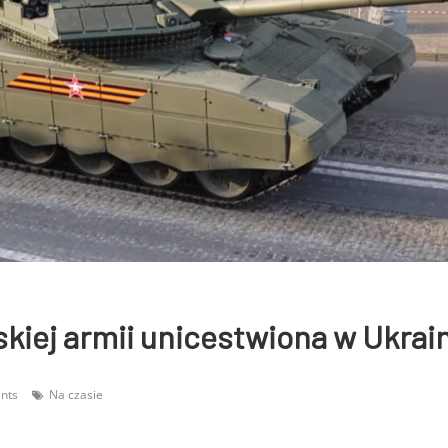
kiej armii unicestwiona w Ukrain
nts
Na czasie