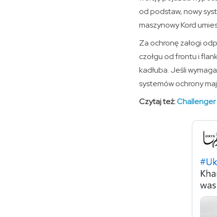
od podstaw, nowy syst
maszynowy Kord umiesz
Za ochronę załogi odp
czołgu od frontu i flan
kadłuba. Jeśli wymaga
systemów ochrony mają
Czytaj też:
Challenger 