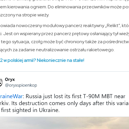
em kierowania ogniem. Do eliminowania przeciwników może pos
czony na stropie wieży.
owiada nowoczesny modułowy pancerz reaktywny „Relikt”, który
ki. Jest on wspierany przez pancerz prętowy osłaniający tył wież
 tego sytuacja, czołg może być chroniony także za pośrednic
cych za zadanie neutralizowanie ostrzału rakietowego.
2 w polskiej armii? Niekoniecznie na stałe!