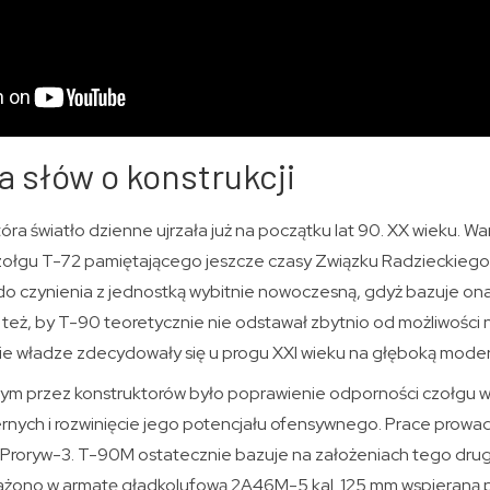
ka słów o konstrukcji
tóra światło dzienne ujrzała już na początku lat 90. XX wieku. W
 czołgu T-72 pamiętającego jeszcze czasy Związku Radzieckiego
o czynienia z jednostką wybitnie nowoczesną, gdyż bazuje on
o też, by T-90 teoretycznie nie odstawał zbytnio od możliwośc
ie władze zdecydowały się u progu XXI wieku na głęboką moder
m przez konstruktorów było poprawienie odporności czołgu
rnych i rozwinięcie jego potencjału ofensywnego. Prace prow
 Proryw-3. T-90M ostatecznie bazuje na założeniach tego dru
ażono w armatę gładkolufową 2A46M-5 kal. 125 mm wspieraną 