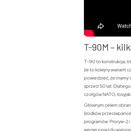
T-90M – kil
T-90 to konstrukcja, k
że to kolejny wariant
powiedzieć, że mamy d
sprzed 50 lat. Dlateg
czołgów NATO, rosyjsk
Głównym celem obrany
środków przeciwpance
programów: Proryw-2 i
wersję pojazdu wypos