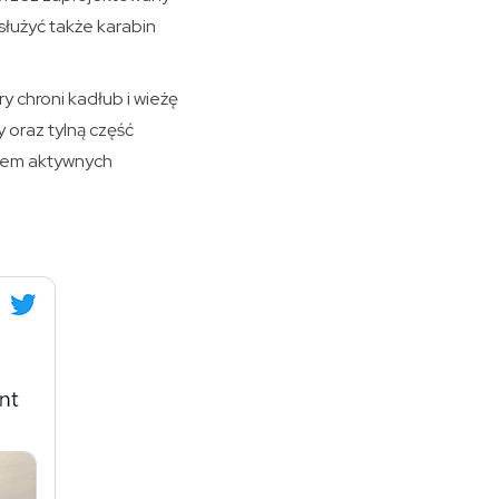
łużyć także karabin
 chroni kadłub i wieżę
y oraz tylną część
twem aktywnych