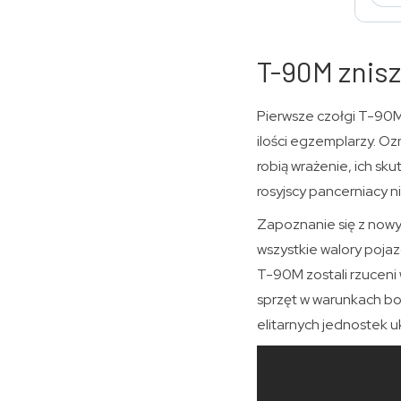
T-90M znisz
Pierwsze czołgi T-90M 
ilości egzemplarzy. Oz
robią wrażenie, ich sk
rosyjscy pancerniacy n
Zapoznanie się z nowy
wszystkie walory poja
T-90M zostali rzuceni w
sprzęt w warunkach boj
elitarnych jednostek u