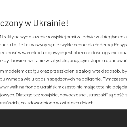
czony w Ukrainie!
trafiły na wyposażenie rosyjskiej armii zaledwie w ubiegłym ro
nacza to, że te maszyny są niezwykle cenne dla Federacji Rosyjs
uteczność w warunkach bojowych jest obecnie dość ograniczona.
ie byli bowiem w stanie w satysfakcjonującym stopniu opanować
m modelem czołgu oraz przeszkolenie załogi w taki sposób, b
zdu wymaga wielu godzin spędzonych na poligonie. Tymczasem 
 wir walk na froncie ukraińskim często nie mając totalnie pojęcia
owych. Dlatego też rosyjskie, nowoczesne „straszaki” są dość 
kraińskich, co udowodniono w ostatnich dniach.