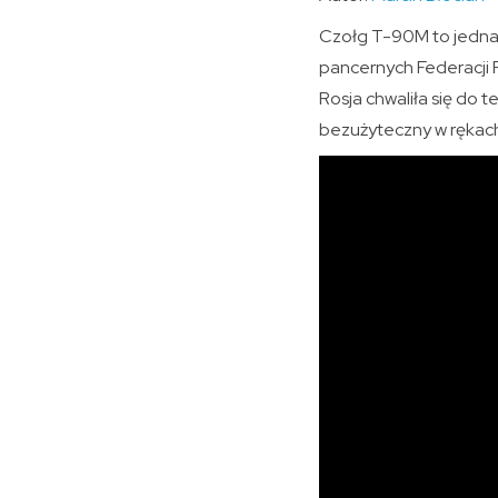
Czołg T-90M to jedna 
pancernych Federacji 
Rosja chwaliła się do t
bezużyteczny w rękach