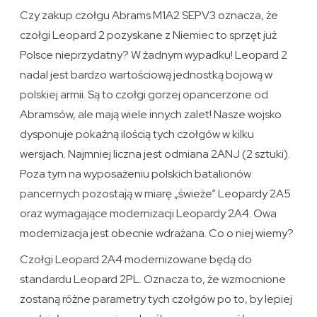
Czy zakup czołgu Abrams M1A2 SEPV3 oznacza, że
czołgi Leopard 2 pozyskane z Niemiec to sprzęt już
Polsce nieprzydatny? W żadnym wypadku! Leopard 2
nadal jest bardzo wartościową jednostką bojową w
polskiej armii. Są to czołgi gorzej opancerzone od
Abramsów, ale mają wiele innych zalet! Nasze wojsko
dysponuje pokaźną ilością tych czołgów w kilku
wersjach. Najmniej liczna jest odmiana 2ANJ (2 sztuki).
Poza tym na wyposażeniu polskich batalionów
pancernych pozostają w miarę „świeże” Leopardy 2A5
oraz wymagające modernizacji Leopardy 2A4. Owa
modernizacja jest obecnie wdrażana. Co o niej wiemy?
Czołgi Leopard 2A4 modernizowane będą do
standardu Leopard 2PL. Oznacza to, że wzmocnione
zostaną różne parametry tych czołgów po to, by lepiej