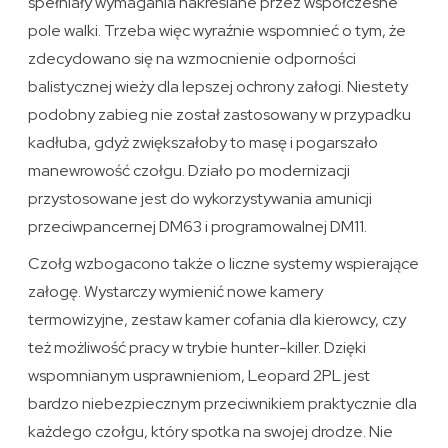
spełniały wymagania nakreślane przez współczesne
pole walki. Trzeba więc wyraźnie wspomnieć o tym, że
zdecydowano się na wzmocnienie odporności
balistycznej wieży dla lepszej ochrony załogi. Niestety
podobny zabieg nie został zastosowany w przypadku
kadłuba, gdyż zwiększałoby to masę i pogarszało
manewrowość czołgu. Działo po modernizacji
przystosowane jest do wykorzystywania amunicji
przeciwpancernej DM63 i programowalnej DM11.
Czołg wzbogacono także o liczne systemy wspierające
załogę. Wystarczy wymienić nowe kamery
termowizyjne, zestaw kamer cofania dla kierowcy, czy
też możliwość pracy w trybie hunter-killer. Dzięki
wspomnianym usprawnieniom, Leopard 2PL jest
bardzo niebezpiecznym przeciwnikiem praktycznie dla
każdego czołgu, który spotka na swojej drodze. Nie