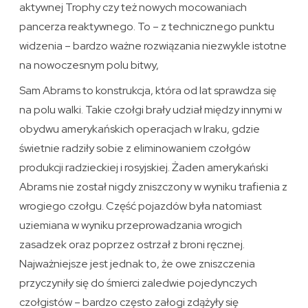
aktywnej Trophy czy też nowych mocowaniach
pancerza reaktywnego. To – z technicznego punktu
widzenia – bardzo ważne rozwiązania niezwykle istotne
na nowoczesnym polu bitwy,
Sam Abrams to konstrukcja, która od lat sprawdza się
na polu walki. Takie czołgi brały udział między innymi w
obydwu amerykańskich operacjach w Iraku, gdzie
świetnie radziły sobie z eliminowaniem czołgów
produkcji radzieckiej i rosyjskiej. Żaden amerykański
Abrams nie został nigdy zniszczony w wyniku trafienia z
wrogiego czołgu. Część pojazdów była natomiast
uziemiana w wyniku przeprowadzania wrogich
zasadzek oraz poprzez ostrzał z broni ręcznej.
Najważniejsze jest jednak to, że owe zniszczenia
przyczyniły się do śmierci zaledwie pojedynczych
czołgistów – bardzo często załogi zdążyły się