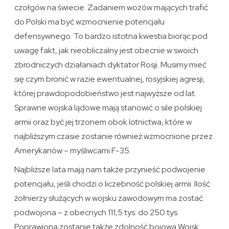
czołgów na świecie. Zadaniem wozów mających trafić
do Polski ma być wzmocnienie potencjału
defensywnego. To bardzo istotna kwestia biorąc pod
uwagę fakt, jak nieobliczalny jest obecnie w swoich
zbrodniczych działaniach dyktator Rosji. Musimy mieć
się czym bronić w razie ewentualnej, rosyjskiej agresji,
której prawdopodobieństwo jest najwyższe od lat.
Sprawne wojska lądowe mają stanowić o sile polskiej
armii oraz być jej trzonem obok lotnictwa, które w
najbliższym czasie zostanie również wzmocnione przez
Amerykanów – myśliwcami F-35.
Najbliższe lata mają nam także przynieść podwojenie
potencjału, jeśli chodzi o liczebność polskiej armii. Ilość
żołnierzy służących w wojsku zawodowym ma zostać
podwojona – z obecnych 111,5 tys. do 250 tys.
Poprawiona zostanie także zdolność bojowa Wojsk