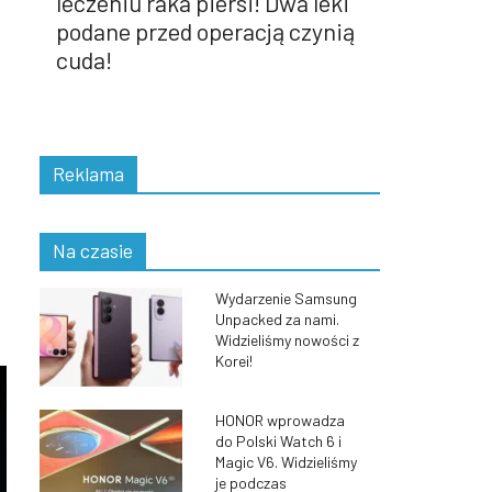
leczeniu raka piersi! Dwa leki
podane przed operacją czynią
cuda!
Reklama
Na czasie
Wydarzenie Samsung
Unpacked za nami.
Widzieliśmy nowości z
Korei!
HONOR wprowadza
do Polski Watch 6 i
Magic V6. Widzieliśmy
je podczas