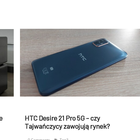
e
HTC Desire 21 Pro 5G – czy
Tajwańczycy zawojują rynek?
0 Comments
Top3