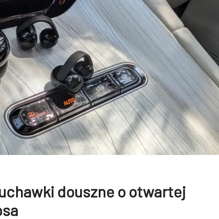
łuchawki douszne o otwartej
psa