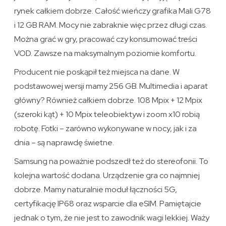
rynek całkiem dobrze. Całość wieńczy grafika Mali G78
i 12 GB RAM. Mocy nie zabraknie więc przez długi czas.
Można grać w gry, pracować czy konsumować treści
VOD. Zawsze na maksymalnym poziomie komfortu.
Producent nie poskąpił też miejsca na dane. W
podstawowej wersji mamy 256 GB. Multimedia i aparat
główny? Również całkiem dobrze. 108 Mpix + 12 Mpix
(szeroki kąt) + 10 Mpix teleobiektyw i zoom x10 robią
robotę. Fotki – zarówno wykonywane w nocy, jak i za
dnia – są naprawdę świetne.
Samsung na poważnie podszedł też do stereofonii. To
kolejna wartość dodana. Urządzenie gra co najmniej
dobrze. Mamy naturalnie moduł łączności 5G,
certyfikację IP68 oraz wsparcie dla eSIM. Pamiętajcie
jednak o tym, że nie jest to zawodnik wagi lekkiej. Waży