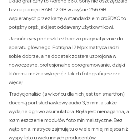
układ graficzny to Adreno 660. Sony nie oszczędzało
też na pamięci RAM: 12 GB w asyście 256 GB
wspieranych przez kartę w standardzie microSDXC to
potężny oręż, jaki jest oddawany użytkownikowi.
Japończycy podeszli też bardzo pragmatycznie do
aparatu głównego. Potrójna 12 Mpix matryca radzi
sobie dobrze, a na dodatek została uzbrojona w
nowoczesne, profesjonalne oprogramowanie, dzięki
któremu można wykręcić z takich fotografii jeszcze
więcej!
Tradycjonaliści (a w końcu dla nich jest ten smartfon)
docenią port słuchawkowy audio 3,5 mm, a także
wydajne ogniwo akumulatora. Bryła jest nienaganna, a
rozmieszczenie modułów foto minimalistyczne. Bez
wątpienia, matryce zajmują tu o wiele mniej miejsca niż
wyspy foto u wielu innych producentów.