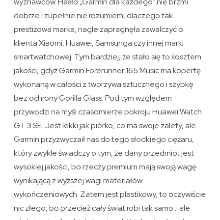
wyznawców. Hasło „Garmin dla każdego” nie brzmi
dobrze i zupełnie nie rozumiem, dlaczego tak
prestiżowa marka, nagle zapragnęła zawalczyć o
klienta Xiaomi, Huawei, Samsunga czy innej marki
smartwatchowej. Tym bardziej, że stało się to kosztem
jakości, gdyż Garmin Forerunner 165 Music ma kopertę
wykonaną w całości z tworzywa sztucznego i szybkę
bez ochrony Gorilla Glass. Pod tym względem
przywodzi na myśl czasomierze pokroju Huawei Watch
GT 3 SE. Jest lekki jak piórko, co ma swoje zalety, ale
Garmin przyzwyczaił nas do tego słodkiego ciężaru,
który zwykle świadczy o tym, że dany przedmiot jest
wysokiej jakości, bo rzeczy premium mają swoją wagę
wynikającą z wyższej wagi materiałów
wykończeniowych. Zatem jest plastikowy, to oczywiście
nic złego, bo przecież cały świat robi tak samo… ale