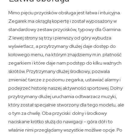
Mimo pięciu przycisków obsługa jest łatwa i intuicyjna.
Zegarek ma okrągłą kopertę i został wyposażony w
standardowy zestaw przycisków, typowy dla Garmina.
Z lewej strony są trzy i pierwszy od góry wybudza
wyświetlacz, a przytrzymany dłużej daje dostęp do
kołowego menu, na którym znajdziemy m.in. płatność
zegarkiem i które daje nam podstęp do kilku ważnych
skrótów. Przytrzymany dłużej środkowy, pozwala
zmieniać tarcze z poziomu zegarka, ustawiać alarmy i
podejrzeć historię naszej aktywności sportowej. Dolny
przytrzymany dłużej uruchamia odtwarzacz muzyki,
który został specjalnie stworzony dla tego modelu, ale
o tym za chwilę. Oba przyciski: dolny i środkowy
naciskane krótko służą do nawigacji – góra dół i to
właśnie nimi przeglądamy wszystkie możliwe opcje. Po