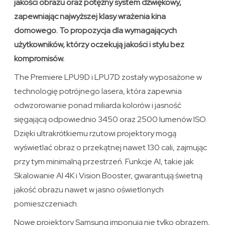
jakości obrazu oraz potężny system dźwiękowy,
zapewniając najwyższej klasy wrażenia kina
domowego. To propozycja dla wymagających
użytkowników, którzy oczekują jakości i stylu bez
kompromisów.
The Premiere LPU9D i LPU7D zostały wyposażone w
technologię potrójnego lasera, która zapewnia
odwzorowanie ponad miliarda kolorów i jasność
sięgającą odpowiednio 3450 oraz 2500 lumenów ISO.
Dzięki ultrakrótkiemu rzutowi projektory mogą
wyświetlać obraz o przekątnej nawet 130 cali, zajmując
przy tym minimalną przestrzeń. Funkcje AI, takie jak
Skalowanie AI 4K i Vision Booster, gwarantują świetną
jakość obrazu nawet w jasno oświetlonych
pomieszczeniach.
Nowe projektory Samsung imponują nie tylko obrazem,