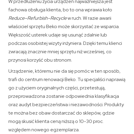
W przedłużeniu życia urządzeń najważniejsza jest
fachowa obsługa klienta, bo to ona wprawia koło
Reduce–Refurbish–Recycle
w ruch. W razie awarii
właściciel sprzętu Beko może skorzystać ze wsparcia.
Większość usterek udaje się usunąć zdalnie lub
podczas osobistej wizyty inżyniera. Dzięki temu klienci
zwracają znacznie mniej sprzętu niż wcześniej, co
przynosi korzyść obu stronom.
Urządzenie, któremu nie da się pomóc w ten sposób,
trafi do centrum renowacji Beko. Tu specjaliści naprawią
go z użyciem oryginalnych części, przetestują,
przeprowadzona zostanie odpowiednia klasyfikacja
oraz audyt bezpieczeństwa i niezawodności. Produkty
te można bez obaw dostarczać do sklepów, gdzie
mogą skusić klienta ceną niższą o 10-30 proc.
względem nowego egzemplarza.