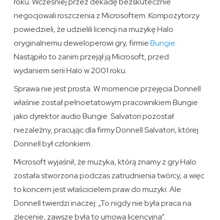
roku. Wcześniej przez dekadę bezskutecznie
negocjowali roszczenia z Microsoftem. Kompozytorzy
powiedzieli, że udzielili licencji na muzykę Halo
oryginalnemu deweloperowi gry, firmie
Bungie
.
Nastąpiło to zanim przejął ją Microsoft, przed
wydaniem serii Halo w 2001 roku.
Sprawa nie jest prosta. W momencie przejęcia Donnell
właśnie został pełnoetatowym pracownikiem Bungie
jako dyrektor audio Bungie. Salvatori pozostał
niezależny, pracując dla firmy Donnell Salvatori, której
Donnell był członkiem.
Microsoft wyjaśnił, że muzyka, którą znamy z gry Halo
została stworzona podczas zatrudnienia twórcy, a więc
to koncern jest właścicielem praw do muzyki. Ale
Donnell twierdzi inaczej: „To nigdy nie była praca na
zlecenie, zawsze była to umowa licencyjna”.