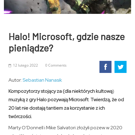
Halo! Microsoft, gdzie nasze
pieniądze?
12 lutego 2022
0 Comments
Autor:
Sebastian Nanasik
Kompozytorzy stojący za (dla niektórych
kultową
)
muzyką z gry Halo pozywają Microsoft
.
Twierdzą, że od
20 lat nie dostają tantiem za korzystanie z ich
twórczości.
Marty O’Donnell i Mike Salvatori złożyli pozew w 2020