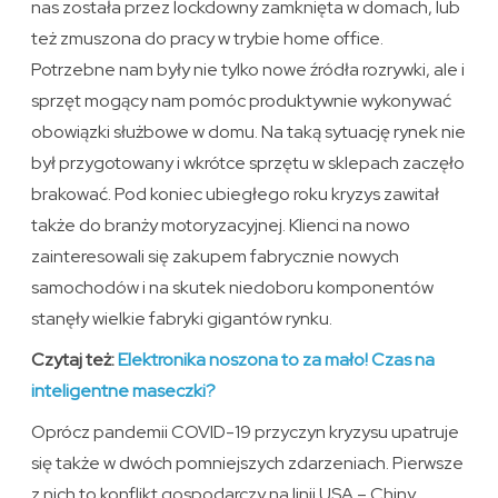
nas została przez lockdowny zamknięta w domach, lub
też zmuszona do pracy w trybie home office.
Potrzebne nam były nie tylko nowe źródła rozrywki, ale i
sprzęt mogący nam pomóc produktywnie wykonywać
obowiązki służbowe w domu. Na taką sytuację rynek nie
był przygotowany i wkrótce sprzętu w sklepach zaczęło
brakować. Pod koniec ubiegłego roku kryzys zawitał
także do branży motoryzacyjnej. Klienci na nowo
zainteresowali się zakupem fabrycznie nowych
samochodów i na skutek niedoboru komponentów
stanęły wielkie fabryki gigantów rynku.
Czytaj też:
Elektronika noszona to za mało! Czas na
inteligentne maseczki?
Oprócz pandemii COVID-19 przyczyn kryzysu upatruje
się także w dwóch pomniejszych zdarzeniach. Pierwsze
z nich to konflikt gospodarczy na linii USA – Chiny