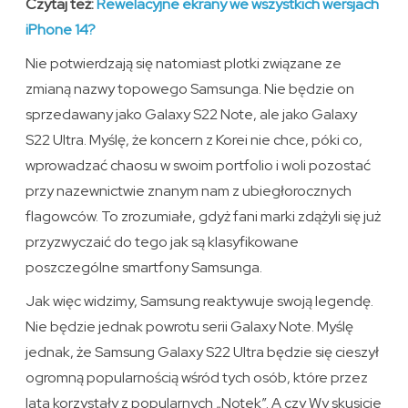
Czytaj też:
Rewelacyjne ekrany we wszystkich wersjach
iPhone 14?
Nie potwierdzają się natomiast plotki związane ze
zmianą nazwy topowego Samsunga. Nie będzie on
sprzedawany jako Galaxy S22 Note, ale jako Galaxy
S22 Ultra. Myślę, że koncern z Korei nie chce, póki co,
wprowadzać chaosu w swoim portfolio i woli pozostać
przy nazewnictwie znanym nam z ubiegłorocznych
flagowców. To zrozumiałe, gdyż fani marki zdążyli się już
przyzwyczaić do tego jak są klasyfikowane
poszczególne smartfony Samsunga.
Jak więc widzimy, Samsung reaktywuje swoją legendę.
Nie będzie jednak powrotu serii Galaxy Note. Myślę
jednak, że Samsung Galaxy S22 Ultra będzie się cieszył
ogromną popularnością wśród tych osób, które przez
lata korzystały z popularnych „Notek”. A czy Wy skusicie