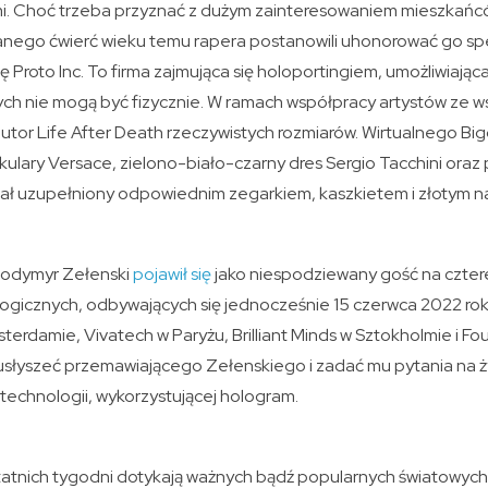
i. Choć trzeba przyznać z dużym zainteresowaniem mieszkań
anego ćwierć wieku temu rapera postanowili uhonorować go s
 Proto Inc. To firma zajmująca się holoportingiem, umożliwiając
rych nie mogą być fizycznie. W ramach współpracy artystów ze 
 autor Life After Death rzeczywistych rozmiarów. Wirtualnego B
ulary Versace, zielono-biało-czarny dres Sergio Tacchini oraz
stał uzupełniony odpowiednim zegarkiem, kaszkietem i złotym n
łodymyr Zełenski
pojawił się
jako niespodziewany gość na czter
ogicznych, odbywających się jednocześnie 15 czerwca 2022 rok
erdamie, Vivatech w Paryżu, Brilliant Minds w Sztokholmie i F
 usłyszeć przemawiającego Zełenskiego i zadać mu pytania na ż
technologii, wykorzystującej hologram.
ostatnich tygodni dotykają ważnych bądź popularnych światowyc