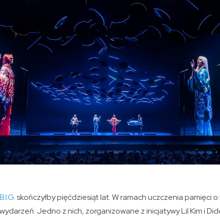
.I.G
. skończyłby pięćdziesiąt lat. W ramach uczczenia pamięci 
darzeń. Jedno z nich, zorganizowane z inicjatywy Lil Kim i Did