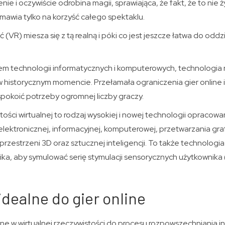
e i oczywiście odrobina magii, sprawiająca, że fakt, że to nie ży
mawia tylko na korzyść całego spektaklu.
 (VR) miesza się z tą realną i póki co jest jeszcze łatwa do oddz
em technologii informatycznych i komputerowych, technologia 
ę w historycznym momencie. Przełamała ograniczenia gier online 
spokoić potrzeby ogromnej liczby graczy.
ości wirtualnej to rodzaj wysokiej i nowej technologii opracowan
 elektronicznej, informacyjnej, komputerowej, przetwarzania gr
 przestrzeni 3D oraz sztucznej inteligencji. To także technologia
ika, aby symulować serię stymulacji sensorycznych użytkownika 
dealne do gier online
ne w wirtualnej rzeczywistości do procesu rozpowszechniania i