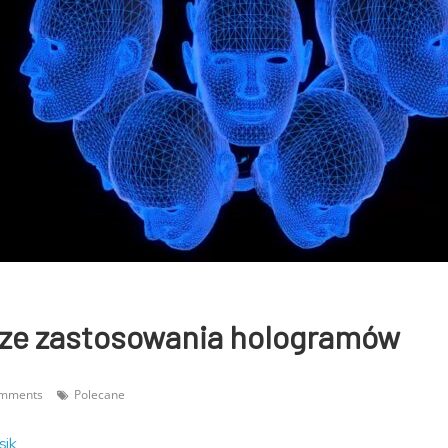
sze zastosowania hologramów
omments
Polecane
sik