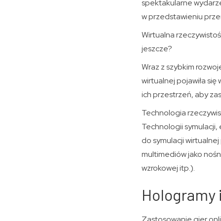
spektakularne wydarzeni
w przedstawieniu prze
Wirtualna rzeczywistość
jeszcze?
Wraz z szybkim rozwoj
wirtualnej pojawiła si
ich przestrzeń, aby za
Technologia rzeczywist
Technologii symulacji,
do symulacji wirtualnej
multimediów jako nośn
wzrokowej itp.).
Hologramy i
Zastosowanie gier onli