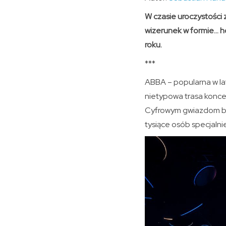
W czasie uroczystości z
wizerunek w formie… ho
roku.
***
ABBA – popularna w lat
nietypowa trasa koncer
Cyfrowym gwiazdom bę
tysiące osób specjaln