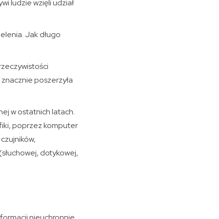
wi ludzie wzięli udział
ielenia. Jak długo
rzeczywistości
i znacznie poszerzyła
ej w ostatnich latach.
afiki, poprzez komputer
 czujników,
(słuchowej, dotykowej,
nformacji nieuchronnie