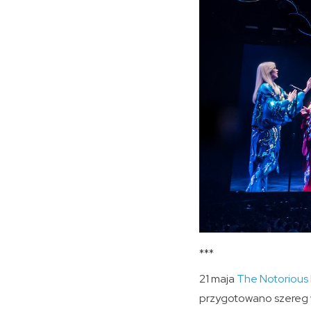
***
21 maja
The Notorious B
przygotowano szereg wy