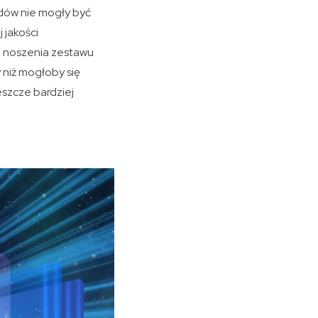
odów nie mogły być
 jakości
i noszenia zestawu
 niż mogłoby się
eszcze bardziej