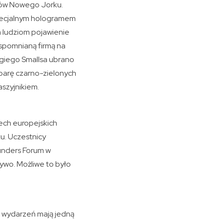
ców Nowego Jorku.
pecjalnym hologramem
a ludziom pojawienie
wspomnianą firmą na
iggiego Smallsa ubrano
 parę czarno-zielonych
aszyjnikiem.
ech europejskich
u. Uczestnicy
ounders Forum w
ywo. Możliwe to było
h wydarzeń mają jedną