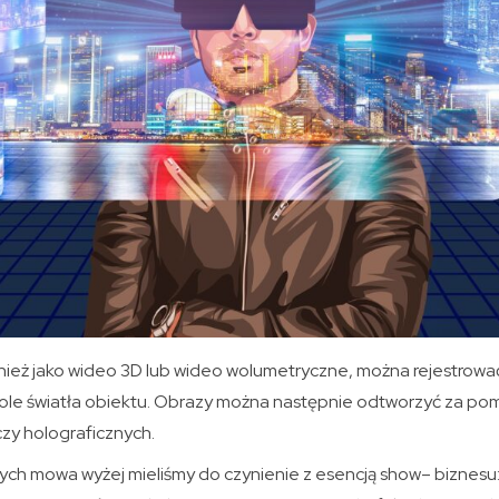
ież jako wideo 3D lub wideo wolumetryczne, można rejestrow
 pole światła obiektu. Obrazy można następnie odtworzyć za po
zy holograficznych.
ch mowa wyżej mieliśmy do czynienie z esencją show– biznesu: 