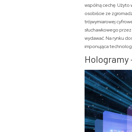
wspólną cechę. Użyto 
osobiście ze zgromadzo
trójwymiarowej cyfrow
słuchawkowego przez wi
wydawać. Na rynku dos
imponująca technologia
Hologramy –