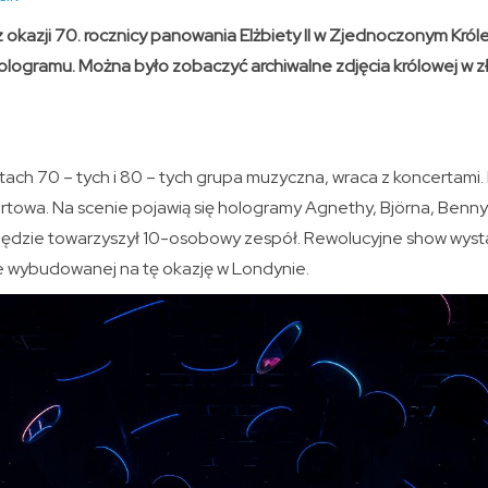
 okazji 70. rocznicy panowania Elżbiety II w Zjednoczonym Królest
logramu. Można było zobaczyć archiwalne zdjęcia królowej w zł
ach 70 – tych i 80 – tych grupa muzyczna, wraca z koncertami.
towa. Na scenie pojawią się hologramy Agnethy, Björna, Benny’
dzie towarzyszył 10-osobowy zespół. Rewolucyjne show wystar
ie wybudowanej na tę okazję w Londynie.