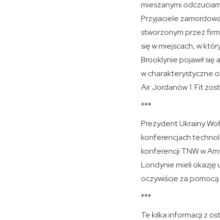
mieszanymi odczuciam
Przyjaciele zamordow
stworzonym przez firmę
się w miejscach, w któ
Brooklynie pojawił się
w charakterystyczne ok
Air Jordanów 1. Fit zo
***
Prezydent Ukrainy Wo
konferencjach technol
konferencji TNW w Amst
Londynie mieli okazję
oczywiście za pomocą 
***
Te kilka informacji z 