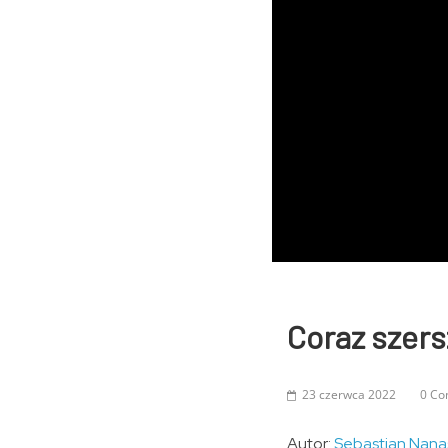
Coraz szer
23 czerwca 2022
0 C
Autor:
Sebastian Nana