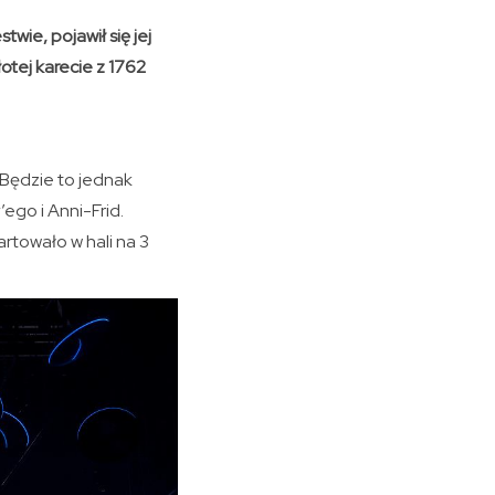
wie, pojawił się jej
otej karecie z 1762
 Będzie to jednak
ego i Anni-Frid.
towało w hali na 3