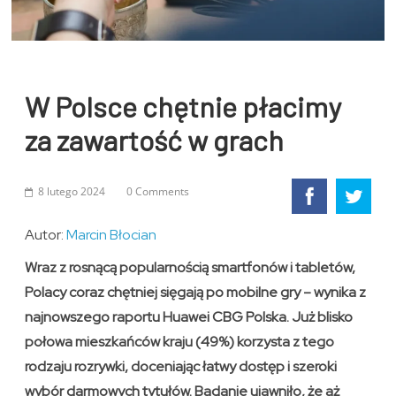
W Polsce chętnie płacimy
za zawartość w grach
8 lutego 2024
0 Comments
Autor:
Marcin Błocian
Wraz z rosnącą popularnością smartfonów i tabletów,
Polacy coraz chętniej sięgają po mobilne gry – wynika z
najnowszego raportu Huawei CBG Polska. Już blisko
połowa mieszkańców kraju (49%) korzysta z tego
rodzaju rozrywki, doceniając łatwy dostęp i szeroki
wybór darmowych tytułów. Badanie ujawniło, że aż