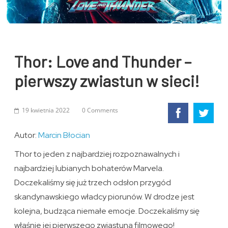
Thor: Love and Thunder –
pierwszy zwiastun w sieci!
19 kwietnia 2022
0 Comments
Autor:
Marcin Błocian
Thor to jeden z najbardziej rozpoznawalnych i
najbardziej lubianych bohaterów Marvela.
Doczekaliśmy się już trzech odsłon przygód
skandynawskiego władcy piorunów. W drodze jest
kolejna, budząca niemałe emocje. Doczekaliśmy się
właśnie jej pierwszego zwiastuna filmowego!