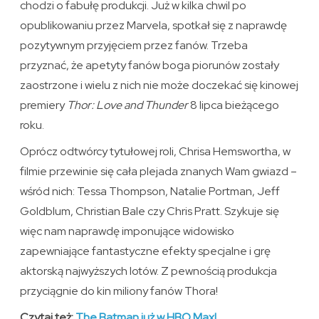
chodzi o fabułę produkcji. Już w kilka chwil po
opublikowaniu przez Marvela, spotkał się z naprawdę
pozytywnym przyjęciem przez fanów. Trzeba
przyznać, że apetyty fanów boga piorunów zostały
zaostrzone i wielu z nich nie może doczekać się kinowej
premiery
Thor: Love and Thunder
8 lipca bieżącego
roku.
Oprócz odtwórcy tytułowej roli, Chrisa Hemswortha, w
filmie przewinie się cała plejada znanych Wam gwiazd –
wśród nich: Tessa Thompson, Natalie Portman, Jeff
Goldblum, Christian Bale czy Chris Pratt. Szykuje się
więc nam naprawdę imponujące widowisko
zapewniające fantastyczne efekty specjalne i grę
aktorską najwyższych lotów. Z pewnością produkcja
przyciągnie do kin miliony fanów Thora!
Czytaj też:
The Batman już w HBO Max!