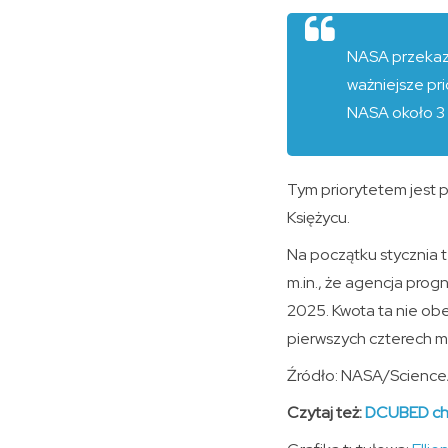
NASA przekazu
ważniejsze pr
NASA około 3 m
Tym priorytetem jest 
Księżycu.
Na początku stycznia 
m.in., że agencja prog
2025. Kwota ta nie obe
pierwszych czterech mis
Źródło: NASA/Science
Czytaj też:
DCUBED chc