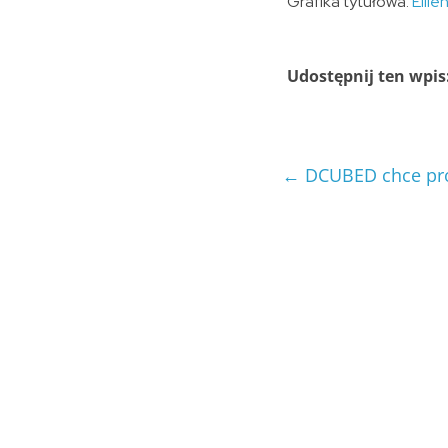
Grafika tytułowa:
Ellie
Udostępnij ten wpis
←
DCUBED chce pro