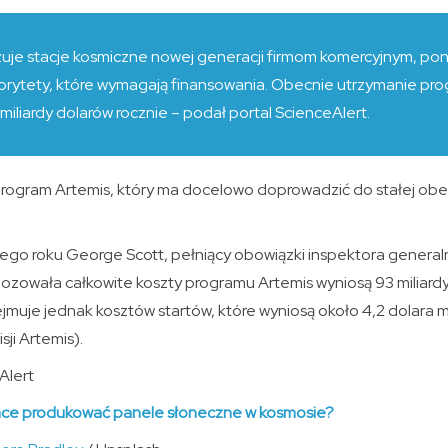
je stacje kosmiczne nowej generacji firmom komercyjnym, po
iorytety, które wymagają finansowania. Obecnie utrzymanie pro
iliardy dolarów rocznie – podał portal ScienceAlert.
program Artemis, który ma docelowo doprowadzić do stałej obe
tego roku George Scott, pełniący obowiązki inspektora gener
nozowała całkowite koszty programu Artemis wyniosą 93 miliardy
jmuje jednak kosztów startów, które wyniosą około 4,2 dolara m
ji Artemis).
Alert
e produkować panele słoneczne w kosmosie?