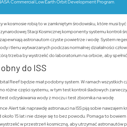
ASA Commercial Low Earth Orbit Development Program.
ący w kosmosie robią to w zamkniętym środowisku, które musi by
zynarodowej Stacji Kosmicznej komponenty systemu kontroli śr
zapewniają astronautom czyste powietrze i wodę. System regen
ody i tlenu wytwarzanych podczas normalnej działalności człow
tórą trzeba by wystrzelić do laboratorium na orbicie, aby spełnić
obny do ISS
ital Reef będzie miał podobny system. W ramach wszystkich c
 różne części systemu, w tym test kontroli śladowych zanieczy
test odzyskiwania wody z moczu i test zbiornika na wodę.
nce Alert tak naprawdę astronauci na ISS piją sobie nawzajem kry
koło 15 lat i nie dzieje się to bez powodu. Pomaga to bowiem 
ystrzelić w przestrzeń kosmiczną, aby utrzymać astronautów pr