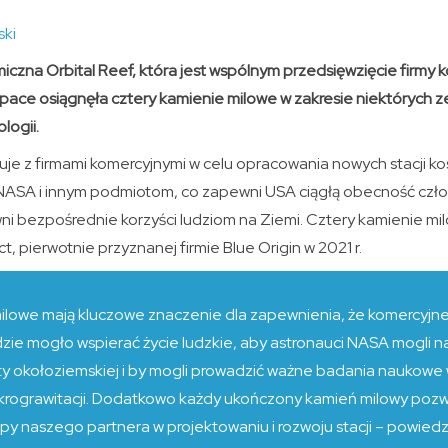
ski
iczna Orbital Reef, która jest wspólnym przedsięwzięcie firmy k
Space osiągnęła cztery kamienie milowe w zakresie niektórych z
logii.
uje z firmami komercyjnymi w celu opracowania nowych stacji k
NASA i innym podmiotom, co zapewni USA ciągłą obecność człowi
ni bezpośrednie korzyści ludziom na Ziemi. Cztery kamienie mi
pierwotnie przyznanej firmie Blue Origin w 2021 r.
ilowe mają kluczowe znaczenie dla zapewnienia, że ​​komercyjn
ie mogło wspierać życie ludzkie, aby astronauci NASA mogli n
bity okołoziemskiej i by mogli prowadzić ważne badania naukow
krograwitacji. Dodatkowo każdy ukończony kamień milowy poz
py naszego partnera w projektowaniu i rozwoju stacji – powiedz