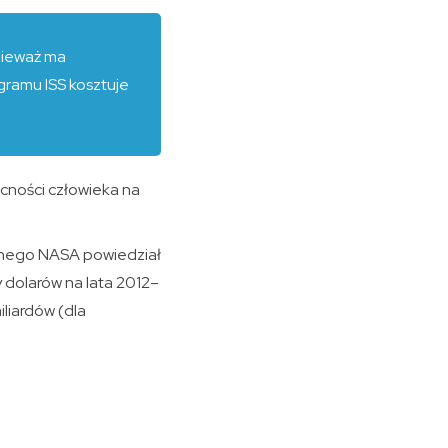
nieważ ma
gramu ISS kosztuje
cności człowieka na
alnego NASA powiedział
 dolarów na lata 2012–
iliardów (dla