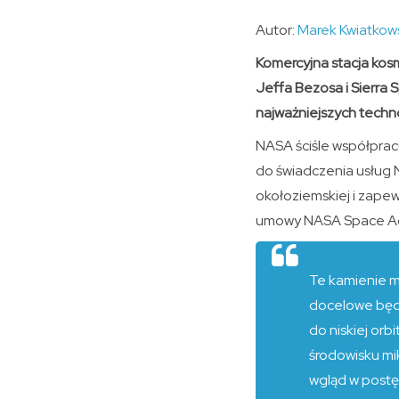
Autor:
Marek Kwiatkow
Komercyjna stacja kosm
Jeffa Bezosa i Sierra 
najważniejszych techno
NASA ściśle współprac
do świadczenia usług 
okołoziemskiej i zapew
umowy NASA Space Act, 
Te kamienie m
docelowe będz
do niskiej or
środowisku mi
wgląd w postę