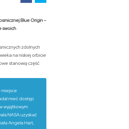
osmicznej Blue Origin –
e swoich
osmicznych zdolnych
eka na niskiej orbicie
lowe stanowią część
e miejsce
adal mieć dostęp
e w wyjątkowym
wala NASA uzyskać
iała Angela Hart,