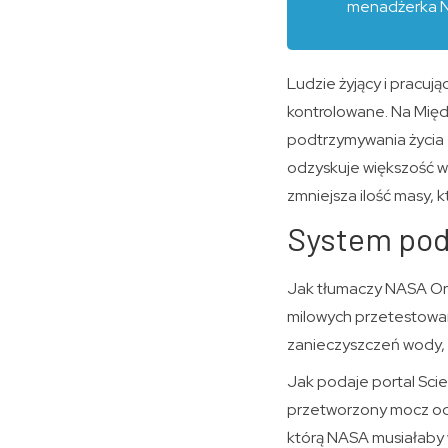
menadżerka N
Ludzie żyjący i pracuj
kontrolowane. Na Międ
podtrzymywania życia 
odzyskuje większość w
zmniejsza ilość masy, k
System pod
Jak tłumaczy NASA Orb
milowych przetestowano
zanieczyszczeń wody, 
Jak podaje portal Scie
przetworzony mocz od o
którą NASA musiałaby w