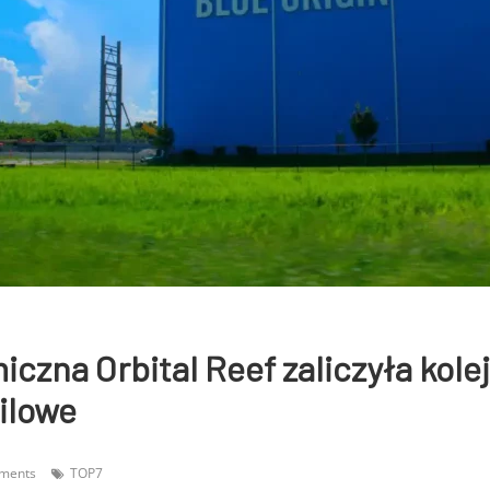
iczna Orbital Reef zaliczyła kole
ilowe
ments
TOP7