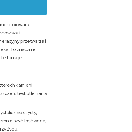
ć monitorowane i
odowiska i
eracyjny przetwarza i
ieka. To znacznie
 te funkcje.
zterech kamieni
szczeń, test utleniania
stalicznie czysty,
zmniejszyć ilość wody,
zy życiu.