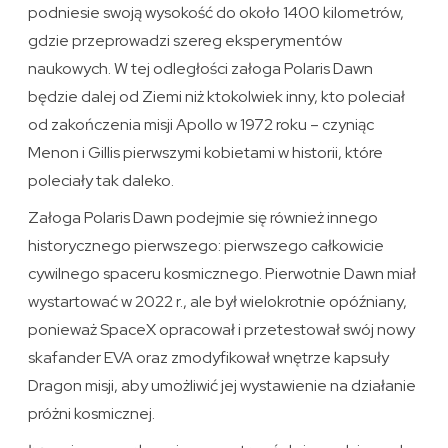
podniesie swoją wysokość do około 1400 kilometrów,
gdzie przeprowadzi szereg eksperymentów
naukowych. W tej odległości załoga Polaris Dawn
będzie dalej od Ziemi niż ktokolwiek inny, kto poleciał
od zakończenia misji Apollo w 1972 roku – czyniąc
Menon i Gillis pierwszymi kobietami w historii, które
poleciały tak daleko.
Załoga Polaris Dawn podejmie się również innego
historycznego pierwszego: pierwszego całkowicie
cywilnego spaceru kosmicznego. Pierwotnie Dawn miał
wystartować w 2022 r., ale był wielokrotnie opóźniany,
ponieważ SpaceX opracował i przetestował swój nowy
skafander EVA oraz zmodyfikował wnętrze kapsuły
Dragon misji, aby umożliwić jej wystawienie na działanie
próżni kosmicznej.