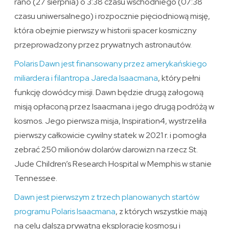
rano (27 sierpnia) o 3:38 czasu wschodniego (07:38
czasu uniwersalnego) i rozpocznie pięciodniową misję,
która obejmie pierwszy w historii spacer kosmiczny
przeprowadzony przez prywatnych astronautów.
Polaris Dawn jest finansowany przez amerykańskiego
miliardera i filantropa Jareda Isaacmana
, który pełni
funkcję dowódcy misji. Dawn będzie drugą załogową
misją opłaconą przez Isaacmana i jego drugą podróżą w
kosmos. Jego pierwsza misja, Inspiration4, wystrzeliła
pierwszy całkowicie cywilny statek w 2021 r. i pomogła
zebrać 250 milionów dolarów darowizn na rzecz St.
Jude Children’s Research Hospital w Memphis w stanie
Tennessee.
Dawn jest pierwszym z trzech planowanych startów
programu Polaris Isaacmana
, z których wszystkie mają
na celu dalszą prywatną eksplorację kosmosu i