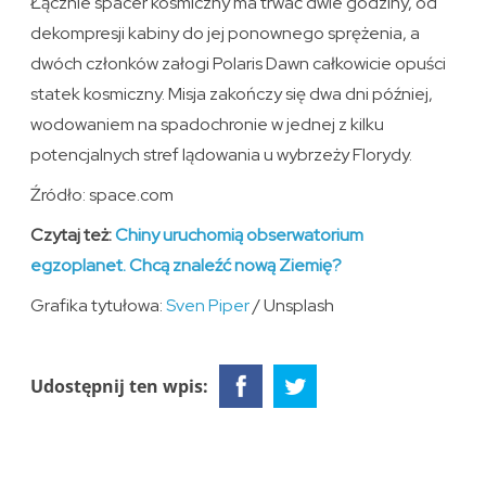
Łącznie spacer kosmiczny ma trwać dwie godziny, od
dekompresji kabiny do jej ponownego sprężenia, a
dwóch członków załogi Polaris Dawn całkowicie opuści
statek kosmiczny. Misja zakończy się dwa dni później,
wodowaniem na spadochronie w jednej z kilku
potencjalnych stref lądowania u wybrzeży Florydy.
Źródło: space.com
Czytaj też:
Chiny uruchomią obserwatorium
egzoplanet. Chcą znaleźć nową Ziemię?
Grafika tytułowa:
Sven Piper
/ Unsplash
Udostępnij ten wpis: