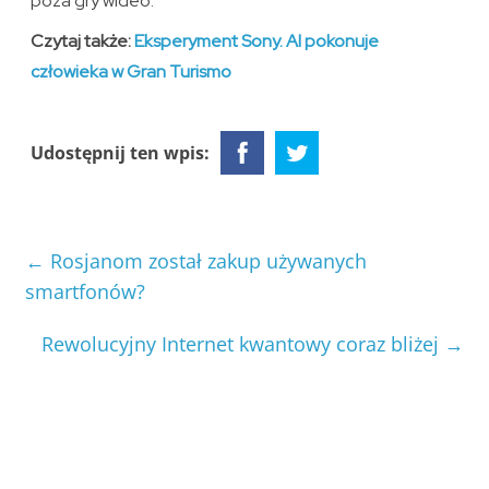
poza gry wideo.
Czytaj także:
E
ksperyment Sony. AI pokonuje
człowieka w Gran Turismo
Udostępnij ten wpis:
←
Rosjanom został zakup używanych
smartfonów?
Rewolucyjny Internet kwantowy coraz bliżej
→