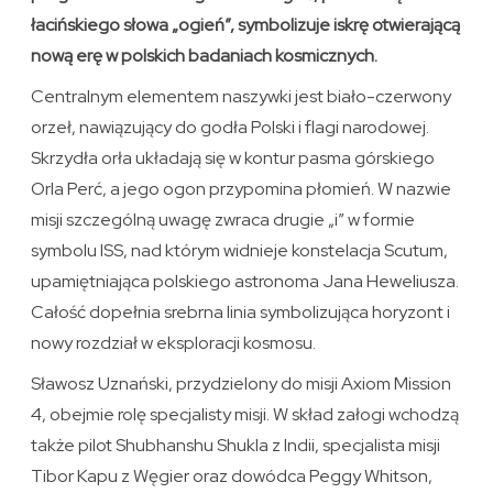
łacińskiego słowa „ogień”, symbolizuje iskrę otwierającą
nową erę w polskich badaniach kosmicznych.
Centralnym elementem naszywki jest biało-czerwony
orzeł, nawiązujący do godła Polski i flagi narodowej.
Skrzydła orła układają się w kontur pasma górskiego
Orla Perć, a jego ogon przypomina płomień. W nazwie
misji szczególną uwagę zwraca drugie „i” w formie
symbolu ISS, nad którym widnieje konstelacja Scutum,
upamiętniająca polskiego astronoma Jana Heweliusza.
Całość dopełnia srebrna linia symbolizująca horyzont i
nowy rozdział w eksploracji kosmosu.
Sławosz Uznański, przydzielony do misji Axiom Mission
4, obejmie rolę specjalisty misji. W skład załogi wchodzą
także pilot Shubhanshu Shukla z Indii, specjalista misji
Tibor Kapu z Węgier oraz dowódca Peggy Whitson,