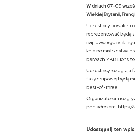
W dniach 07-09 wrześn
Wielkiej Brytanii, Francj
Uczestnicy powalczą o
reprezentować będą z
najnowszego rankingu 
kolejno mistrzostwa or
barwach MAD Lions zo
Uczestnicy rozegrają 
fazy grupowej będą mia
best-of-three.
Organizatorem rozgry
pod adresem: https://w
Udostępnij ten wpis