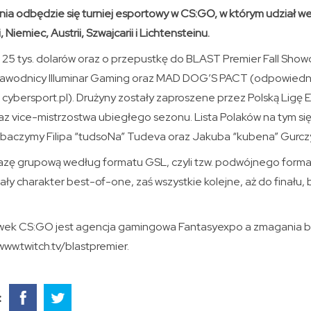
ia odbędzie się turniej esportowy w CS:GO, w którym udział we
i, Niemiec, Austrii, Szwajcarii i Lichtensteinu.
 25 tys. dolarów oraz o przepustkę do BLAST Premier Fall Show
awodnicy Illuminar Gaming oraz MAD DOG’S PACT (odpowiednio
cybersport.pl). Drużyny zostały zaproszene przez Polską Ligę 
az vice-mistrzostwa ubiegłego sezonu. Lista Polaków na tym się
baczymy Filipa “tudsoNa” Tudeva oraz Jakuba “kubena” Gurcz
fazę grupową według formatu GSL, czyli tzw. podwójnego forma
ły charakter best-of-one, zaś wszystkie kolejne, aż do finału
wek CS:GO jest agencja gamingowa Fantasyexpo a zmagania b
ww.twitch.tv/blastpremier.
: