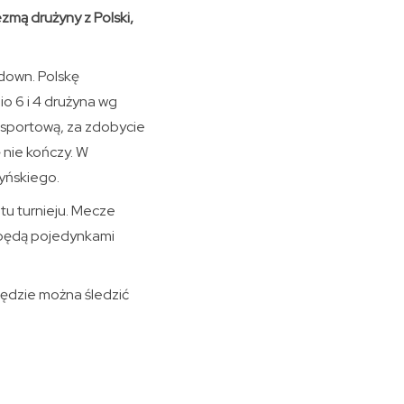
zmą drużyny z Polski,
down. Polskę
 6 i 4 drużyna wg
Esportową, za zdobycie
 nie kończy. W
yńskiego.
tu turnieju. Mecze
, będą pojedynkami
ędzie można śledzić