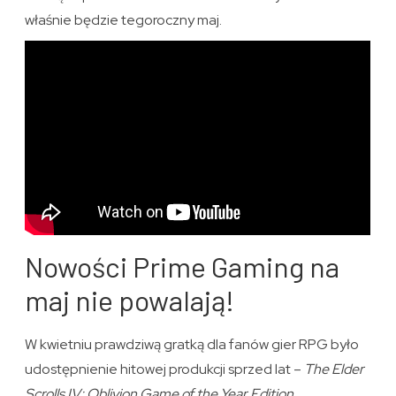
właśnie będzie tegoroczny maj.
Nowości Prime Gaming na
maj nie powalają!
W kwietniu prawdziwą gratką dla fanów gier RPG było
udostępnienie hitowej produkcji sprzed lat –
The Elder
Scrolls IV: Oblivion Game of the Year Edition
.