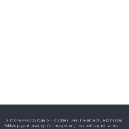
Ta strona wykorzystuje pliki cookies. Jeśli nie akceptujesz naszej
Polityki prywatności, opuść naszą stronę lub dostosuj ustawienia