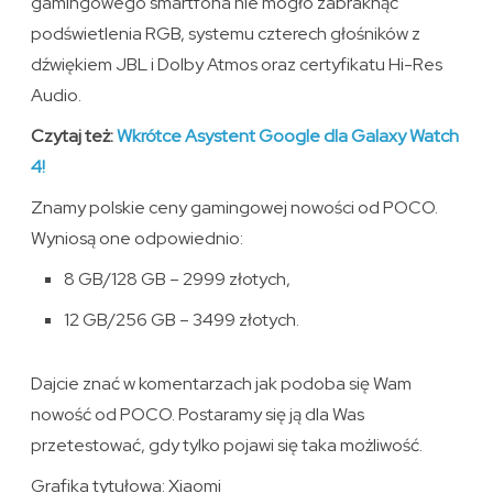
gamingowego smartfona nie mogło zabraknąć
podświetlenia RGB, systemu czterech głośników z
dźwiękiem JBL i Dolby Atmos oraz certyfikatu Hi-Res
Audio.
Czytaj też:
Wkrótce Asystent Google dla Galaxy Watch
4!
Znamy polskie ceny gamingowej nowości od POCO.
Wyniosą one odpowiednio:
8 GB/128 GB – 2999 złotych,
12 GB/256 GB – 3499 złotych.
Dajcie znać w komentarzach jak podoba się Wam
nowość od POCO. Postaramy się ją dla Was
przetestować, gdy tylko pojawi się taka możliwość.
Grafika tytułowa: Xiaomi