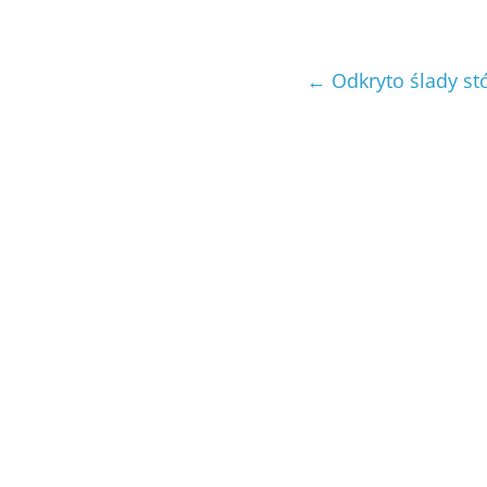
←
Odkryto ślady st