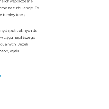
k na ich współczesne
orne na turbulencje. To
e turbiny tracą
danych potrzebnych do
w ciągu najbliższego
dualnych. Jeżeli
sób, w jaki
a