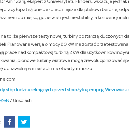
i. Dr Amir Zanj, ekspert z Uniwersytetu Flinders, wskazuje jedna
zej pracy łopat są one bezpieczniejsze dla ptaków i bardziej odp
ązaniem do miejsc, gdzie wiatr jest niestabilny, a konwencjonaln
 na to, że pierwsze testy nowej turbiny dostarczą kluczowych 
eli. Planowana wersja o mocy 80 kW ma zostać przetestowana 
ają prace nad kompaktową turbiną 2 kW dla użytkowników indywi
ekiwania, pionowe turbiny wiatrowe mogą zrewolucjonizować spo
ę odnawialną w miastach i na otwartym morzu.
ine.com
dy stóp ludzi uciekających przed starożytną erupcją Wezuwiusz
eKeN
/ Unsplash
: