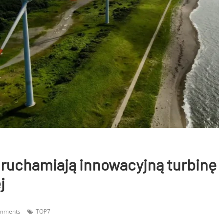
ruchamiają innowacyjną turbinę
j
mments
TOP7