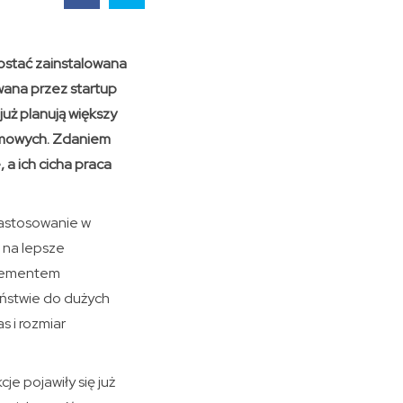
zostać zainstalowana
wana przez startup
uż planują większy
omowych. Zdaniem
a ich cicha praca
zastosowanie w
 na lepsze
 elementem
eństwie do dużych
 i rozmiar
e pojawiły się już