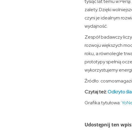
tysiąc lat temu w Persj
zalety. Dzięki wolniejs
czyni je idealnym rozwi
wydajność.
Zespół badawczy liczy
rozwoju większych mod
roku, a równolegle trw
prototypy spełnią ocz
wykorzystujemy energi
Źródło: cosmosmagaz
Czytaj też:
Odkryto śla
Grafika tytułowa:
YoN
Udostępnij ten wpis