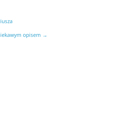
wiusza
z ciekawym opisem
→