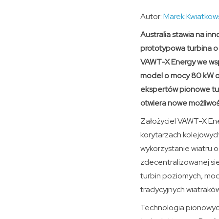
Autor:
Marek Kwiatkow
Australia stawia na i
prototypowa turbina o
VAWT-X Energy we wspó
model o mocy 80 kW o
ekspertów pionowe tur
otwiera nowe możliwoś
Założyciel VAWT-X Ene
korytarzach kolejowych
wykorzystanie wiatru o
zdecentralizowanej si
turbin poziomych, mod
tradycyjnych wiatrakó
Technologia pionowych 