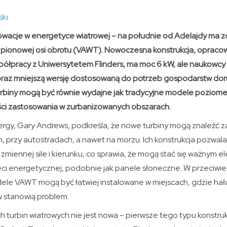
ski
nnowacje w energetyce wiatrowej – na południe od Adelajdy ma 
 pionowej osi obrotu (VAWT). Nowoczesna konstrukcja, opraco
łpracy z Uniwersytetem Flinders, ma moc 6 kW, ale naukowcy j
raz mniejszą wersję dostosowaną do potrzeb gospodarstw d
biny mogą być równie wydajne jak tradycyjne modele poziome, 
ci zastosowania w zurbanizowanych obszarach.
rgy, Gary Andrews, podkreśla, że nowe turbiny mogą znaleźć 
, przy autostradach, a nawet na morzu. Ich konstrukcja pozwala
 zmiennej sile i kierunku, co sprawia, że mogą stać się ważnym
eci energetycznej, podobnie jak panele słoneczne. W przeciwi
ele VAWT mogą być łatwiej instalowane w miejscach, gdzie hałas
w stanowią problem.
turbin wiatrowych nie jest nowa – pierwsze tego typu konstrukcj