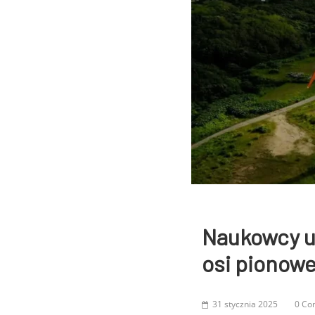
Naukowcy u
osi pionowe
31 stycznia 2025
0 Co