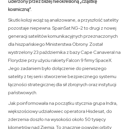
uderzony przez bliżej nieokreśloną „cząstkę
kosmiczną”.
Skutki kolizji wciąż są analizowane, a przyszłość satelity
pozostaje niepewna. SpainSat NG-2 to drugi z nowej
generacji satelitów komunikacyjnych przeznaczonych
dla hiszpańskiego Ministerstwa Obrony. Został
wystrzelony 23 października z bazy Cape Canaveral na
Florydzie przy użyciu rakiety Falcon 9 firmy SpaceX.
Jego zadaniem było dołączenie do pierwszego
satelity z tej serii i stworzenie bezpiecznego systemu
łączności strategicznej dla sił zbrojnych oraz instytucji
państwowych.
Jak poinformowała na początku stycznia grupa Indra,
większościowy udziałowiec operatora Hisdesat, do
zderzenia doszło na wysokości około 50 tysięcy
kilometrów nad Ziemią. To znacznie powyżej orbity