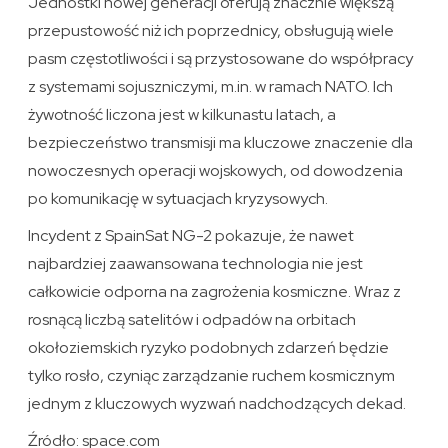
Jednostki nowej generacji oferują znacznie większą
przepustowość niż ich poprzednicy, obsługują wiele
pasm częstotliwości i są przystosowane do współpracy
z systemami sojuszniczymi, m.in. w ramach NATO. Ich
żywotność liczona jest w kilkunastu latach, a
bezpieczeństwo transmisji ma kluczowe znaczenie dla
nowoczesnych operacji wojskowych, od dowodzenia
po komunikację w sytuacjach kryzysowych.
Incydent z SpainSat NG-2 pokazuje, że nawet
najbardziej zaawansowana technologia nie jest
całkowicie odporna na zagrożenia kosmiczne. Wraz z
rosnącą liczbą satelitów i odpadów na orbitach
okołoziemskich ryzyko podobnych zdarzeń będzie
tylko rosło, czyniąc zarządzanie ruchem kosmicznym
jednym z kluczowych wyzwań nadchodzących dekad.
Źródło: space.com