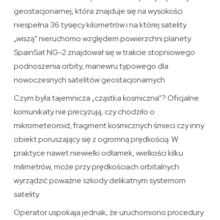
geostacjonarnej, która znajduje się na wysokości
niespełna 36 tysięcy kilometrów i na której satelity
„wiszą” nieruchomo względem powierzchni planety.
SpainSat NG-2 znajdował się w trakcie stopniowego
podnoszenia orbity, manewru typowego dla
nowoczesnych satelitów geostacjonarnych.
Czym była tajemnicza „cząstka kosmiczna”? Oficjalne
komunikaty nie precyzują, czy chodziło o
mikrometeoroid, fragment kosmicznych śmieci czy inny
obiekt poruszający się z ogromną prędkością. W
praktyce nawet niewielki odłamek, wielkości kilku
milimetrów, może przy prędkościach orbitalnych
wyrządzić poważne szkody delikatnym systemom
satelity.
Operator uspokaja jednak, że uruchomiono procedury