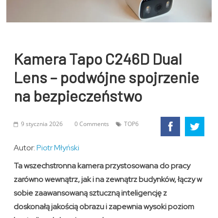
Kamera Tapo C246D Dual
Lens – podwójne spojrzenie
na bezpieczeństwo
9 stycznia 2026
0 Comments
TOP6
Autor:
Piotr Młyński
Ta wszechstronna kamera przystosowana do pracy
zarówno wewnątrz, jak i na zewnątrz budynków, łączy w
sobie zaawansowaną sztuczną inteligencję z
doskonałą jakością obrazu i zapewnia wysoki poziom