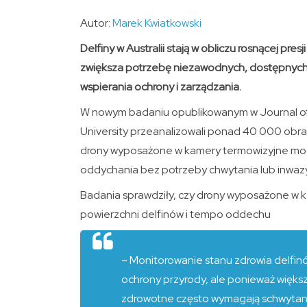
Autor:
Marek Kwiatkowski
Delfiny w Australii stają w obliczu rosnącej pre
zwiększa potrzebę niezawodnych, dostępnych i
wspierania ochrony i zarządzania.
W nowym badaniu opublikowanym w Journal of 
University przeanalizowali ponad 40 000 obra
drony wyposażone w kamery termowizyjne mog
oddychania bez potrzeby chwytania lub inwaz
Badania sprawdziły, czy drony wyposażone w 
powierzchni delfinów i tempo oddechu
– Monitorowanie stanu zdrowia delfinó
ochrony przyrody, ale ponieważ więks
zdrowotne często wymagają schwytani