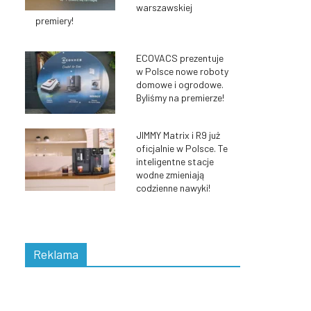
warszawskiej
premiery!
ECOVACS prezentuje
w Polsce nowe roboty
domowe i ogrodowe.
Byliśmy na premierze!
JIMMY Matrix i R9 już
oficjalnie w Polsce. Te
inteligentne stacje
wodne zmieniają
codzienne nawyki!
Reklama