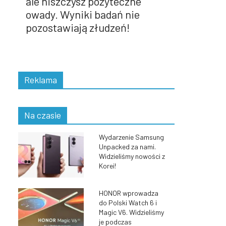
ale niszczysz pożyteczne
owady. Wyniki badań nie
pozostawiają złudzeń!
Reklama
Na czasie
Wydarzenie Samsung
Unpacked za nami.
Widzieliśmy nowości z
Korei!
HONOR wprowadza
do Polski Watch 6 i
Magic V6. Widzieliśmy
je podczas