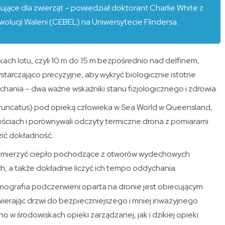
esujące dla zwierząt – powiedział doktorant Charlie White z
wolucji Waleni (CEBEL) na Uniwersytecie Flindersa.
ch lotu, czyli 10 m do 15 m bezpośrednio nad delfinem,
starczająco precyzyjne, aby wykryć biologicznie istotne
ania – dwa ważne wskaźniki stanu fizjologicznego i zdrowia.
 truncatus) pod opieką człowieka w Sea World w Queensland,
ściach i porównywali odczyty termiczne drona z pomiarami
zić dokładność.
ie mierzyć ciepło pochodzące z otworów wydechowych
ch, a także dokładnie liczyć ich tempo oddychania.
ografia podczerwieni oparta na dronie jest obiecującym
wierając drzwi do bezpieczniejszego i mniej inwazyjnego
w środowiskach opieki zarządzanej, jak i dzikiej opieki.