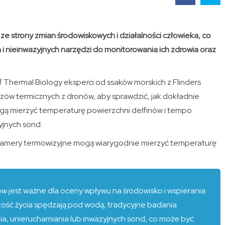
sji ze strony zmian środowiskowych i działalności człowieka, co
 nieinwazyjnych narzędzi do monitorowania ich zdrowia oraz
Thermal Biology eksperci od ssaków morskich z Flinders
zów termicznych z dronów, aby sprawdzić, jak dokładnie
ą mierzyć temperaturę powierzchni delfinów i tempo
yjnych sond.
kamery termowizyjne mogą wiarygodnie mierzyć temperaturę
w jest ważne dla oceny wpływu na środowisko i wspierania
zość życia spędzają pod wodą, tradycyjne badania
a, unieruchamiania lub inwazyjnych sond, co może być