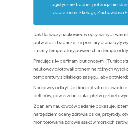
logistycznie trudne i potencjalnie str
Laboratorium Ekologii, Zachowania i E
Jak tłumaczy naukowiec w optymalnych warunka
potwierdzili badacze, że pomiary drona były wy
zmiany temperatury powierzchni i tempa oddych
Pracując z 14 delfinami butlonosymi (Tursiops
naukowcy pilotowali dronem na różnych wysoko
temperatury z bliskiego zasięgu, aby potwierd
Naukowcy odkryli, że dron potrafi niezawodn
delfinów, powierzchni ciała i płetw grzbietowy
Zdaniem naukowców badanie pokazuje, iż term
narzędziem oceny zdrowia dzikiej przyrody, ot
monitorowania zdrowia ssaków morskich zarówno 