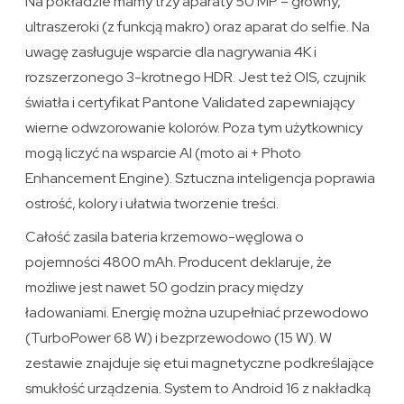
Na pokładzie mamy trzy aparaty 50 MP – główny,
ultraszeroki (z funkcją makro) oraz aparat do selfie. Na
uwagę zasługuje wsparcie dla nagrywania 4K i
rozszerzonego 3-krotnego HDR. Jest też OIS, czujnik
światła i certyfikat Pantone Validated zapewniający
wierne odwzorowanie kolorów. Poza tym użytkownicy
mogą liczyć na wsparcie AI (moto ai + Photo
Enhancement Engine). Sztuczna inteligencja poprawia
ostrość, kolory i ułatwia tworzenie treści.
Całość zasila bateria krzemowo-węglowa o
pojemności 4800 mAh. Producent deklaruje, że
możliwe jest nawet 50 godzin pracy między
ładowaniami. Energię można uzupełniać przewodowo
(TurboPower 68 W) i bezprzewodowo (15 W). W
zestawie znajduje się etui magnetyczne podkreślające
smukłość urządzenia. System to Android 16 z nakładką