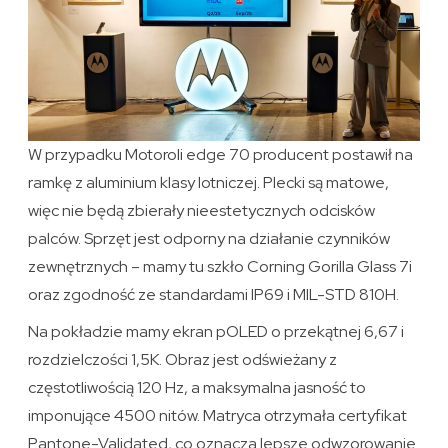
W przypadku Motoroli edge 70 producent postawił na
ramkę z aluminium klasy lotniczej. Plecki są matowe,
więc nie będą zbierały nieestetycznych odcisków
palców. Sprzęt jest odporny na działanie czynników
zewnętrznych – mamy tu szkło Corning Gorilla Glass 7i
oraz zgodność ze standardami IP69 i MIL-STD 810H.
Na pokładzie mamy ekran pOLED o przekątnej 6,67 i
rozdzielczości 1,5K. Obraz jest odświeżany z
częstotliwością 120 Hz, a maksymalna jasność to
imponujące 4500 nitów. Matryca otrzymała certyfikat
Pantone-Validated, co oznacza lepsze odwzorowanie