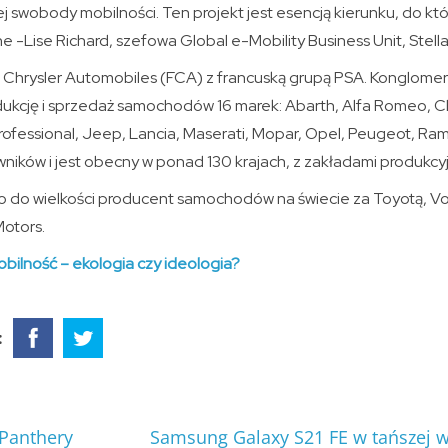
 swobody mobilności. Ten projekt jest esencją kierunku, do kt
e -Lise Richard, szefowa Global e-Mobility Business Unit, Stella
Fiat Chrysler Automobiles (FCA) z francuską grupą PSA. Konglome
dukcję i sprzedaż samochodów 16 marek: Abarth, Alfa Romeo, Chr
Professional, Jeep, Lancia, Maserati, Mopar, Opel, Peugeot, Ram
ików i jest obecny w ponad 130 krajach, z zakładami produkcyj
ty co do wielkości producent samochodów na świecie za Toyotą,
otors.
obilność – e
kologia czy ideologia?
:
Panthery
Samsung Galaxy S21 FE w tańszej we