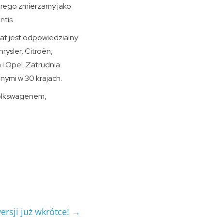
órego zmierzamy jako
ntis.
rat jest odpowiedzialny
ysler, Citroën,
 i Opel. Zatrudnia
nymi w 30 krajach.
 Volkswagenem,
rsji już wkrótce!
→