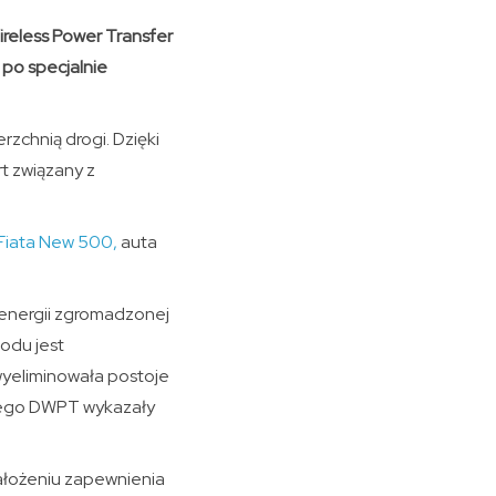
ireless Power Transfer
po specjalnie
chnią drogi. Dzięki
t związany z
Fiata New 500,
auta
 energii zgromadzonej
odu jest
wyeliminowała postoje
nego DWPT wykazały
założeniu zapewnienia