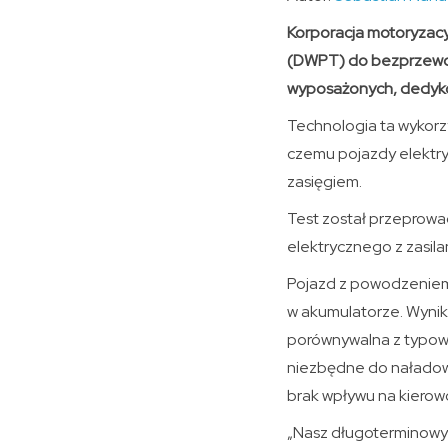
Korporacja motoryzacyj
(DWPT) do bezprzewod
wyposażonych, dedyk
Technologia ta wykorz
czemu pojazdy elektry
zasięgiem.
Test został przeprowa
elektrycznego z zasil
Pojazd z powodzeniem 
w akumulatorze. Wynik
porównywalna z typową
niezbędne do naładow
brak wpływu na kierowc
„Nasz długoterminowy 