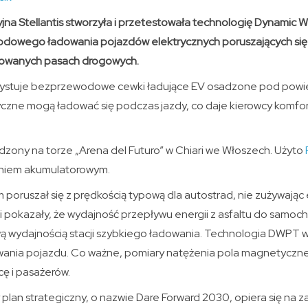
na Stellantis stworzyła i przetestowała technologię Dynamic W
owego ładowania pojazdów elektrycznych poruszających się 
owanych pasach drogowych.
ystuje bezprzewodowe cewki ładujące EV osadzone pod powierz
czne mogą ładować się podczas jazdy, co daje kierowcy komfor
dzony na torze „Arena del Futuro” w Chiari we Włoszech. Użyto
aniem akumulatorowym.
poruszał się z prędkością typową dla autostrad, nie zużywając
i pokazały, że wydajność przepływu energii z asfaltu do samoch
 wydajnością stacji szybkiego ładowania. Technologia DWPT 
ania pojazdu. Co ważne, pomiary natężenia pola magnetycz
ę i pasażerów.
plan strategiczny, o nazwie Dare Forward 2030, opiera się na 