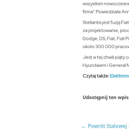
wszystkim nowoczesnej
firma”. Powiedziała Ann
Stellantis jest fuzją 
za projektowanie, pro
Dodge, DS, Fiat, Fiat 
około 300 000 pracown
Jest w tej chwili pią
Hyundaiem i General M
Czytaj także:
Elektrom
Udostępnij ten wpis
←
Powrót Stalowej 