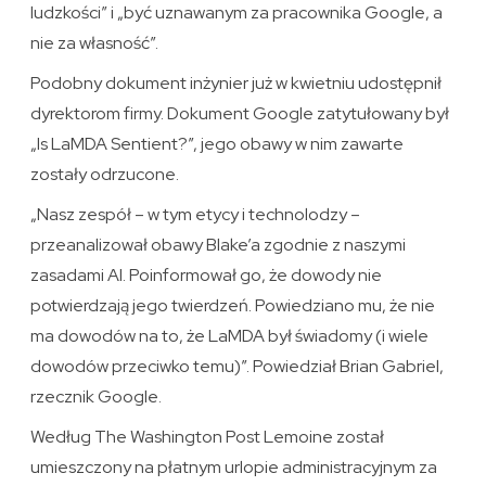
ludzkości” i „być uznawanym za pracownika Google, a
nie za własność”.
Podobny dokument inżynier już w kwietniu udostępnił
dyrektorom firmy. Dokument Google zatytułowany był
„Is LaMDA Sentient?”, jego obawy w nim zawarte
zostały odrzucone.
„Nasz zespół – w tym etycy i technolodzy –
przeanalizował obawy Blake’a zgodnie z naszymi
zasadami AI. Poinformował go, że dowody nie
potwierdzają jego twierdzeń. Powiedziano mu, że nie
ma dowodów na to, że LaMDA był świadomy (i wiele
dowodów przeciwko temu)”. Powiedział Brian Gabriel,
rzecznik Google.
Według The Washington Post Lemoine został
umieszczony na płatnym urlopie administracyjnym za