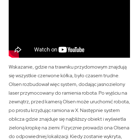
Wskazanie, gdzie na trawniku przydomowym znajdują
się wszystkie czerwone kółka, było czasem trudne.
Olsen rozbudował więc system, dodając jasnozielony
laser przymocowany do ramienia robota. Po wyjściu na
zewnątrz, przed kamerą Olsen może uruchomić robota,
po prostu krzyżując ramiona w X. Następnie system
oblicza gdzie znajduje się najbliższy obiekt i wyświetla
zieloną kropkę na ziemi. Fizycznie prowadzi ona Olsena
do odpowiedniej lokalizacji. Kiedy zostanie wykryta,