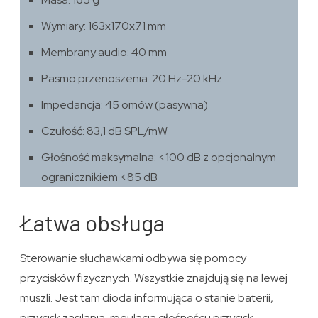
Wymiary: 163x170x71 mm
Membrany audio: 40 mm
Pasmo przenoszenia: 20 Hz–20 kHz
Impedancja: 45 omów (pasywna)
Czułość: 83,1 dB SPL/mW
Głośność maksymalna: <100 dB z opcjonalnym
ogranicznikiem <85 dB
Łatwa obsługa
Sterowanie słuchawkami odbywa się pomocy
przycisków fizycznych. Wszystkie znajdują się na lewej
muszli. Jest tam dioda informująca o stanie baterii,
przycisk zasilania, regulacja głośności i przycisk