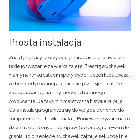
Prosta instalacja
Znajdą się tacy, którzy będą marudzić, ale ja uważam
takie rozwiązanie za wielką zaletę. Zresztą słuchawek
mamy na rynku całkiem spory wybór. Jeżeli ktoś uważa,
że bez dedykowanej aplikacji nie przeżyje, to może
zdecydować się na inny model, albo innego
producenta. Ja taką minimalistyczną historie kupuję.
Cała instalacja ogranicza się do wpięcia pendrive do
komputera i słuchawki działają. Ponieważ używam na co
dzień trzech różnych laptopów, (do pracy, rozrywki i do
grania) to przepięcie słuchawek zajmuje sekundę i nie