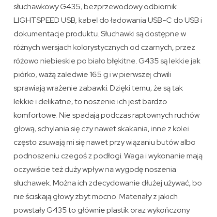
słuchawkowy G435, bezprzewodowy odbiornik
LIGHTSPEED USB, kabel do ładowania USB-C do USB i
dokumentacje produktu. Słuchawki są dostępne w
różnych wersjach kolorystycznych od czarnych, przez
różowo niebieskie po biało błękitne. G435 są lekkie jak
piórko, ważą zaledwie 165 g i w pierwszej chwili
sprawiają wrażenie zabawki. Dzięki temu, że są tak
lekkie i delikatne, to noszenie ich jest bardzo
komfortowe. Nie spadają podczas raptownych ruchów
głową, schylania się czy nawet skakania, inne z kolei
często zsuwają mi się nawet przy wiązaniu butów albo
podnoszeniu czegoś z podłogi. Waga i wykonanie mają
oczywiście też duży wpływ na wygodę noszenia
słuchawek. Można ich zdecydowanie dłużej używać, bo
nie ściskają głowy zbyt mocno. Materiały z jakich
powstały G435 to głównie plastik oraz wykończony