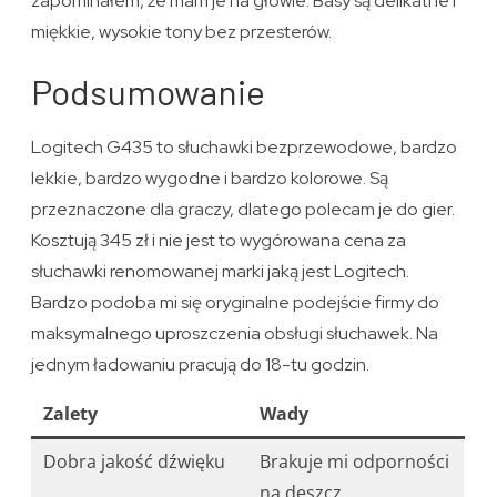
zapominałem, że mam je na głowie. Basy są delikatne i
miękkie, wysokie tony bez przesterów.
Podsumowanie
Logitech G435 to słuchawki bezprzewodowe, bardzo
lekkie, bardzo wygodne i bardzo kolorowe. Są
przeznaczone dla graczy, dlatego polecam je do gier.
Kosztują 345 zł i nie jest to wygórowana cena za
słuchawki renomowanej marki jaką jest Logitech.
Bardzo podoba mi się oryginalne podejście firmy do
maksymalnego uproszczenia obsługi słuchawek. Na
jednym ładowaniu pracują do 18-tu godzin.
Zalety
Wady
Dobra jakość dźwięku
Brakuje mi odporności
na deszcz