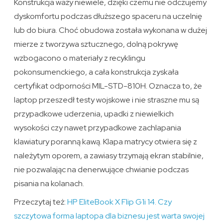
Konstrukcja waży niewiele, dzięki czemu nie odczujemy
dyskomfortu podczas dłuższego spaceru na uczelnię
lub do biura. Choć obudowa została wykonana w dużej
mierze z tworzywa sztucznego, dolną pokrywę
wzbogacono o materiały z recyklingu
pokonsumenckiego, a cała konstrukcja zyskała
certyfikat odporności MIL-STD-810H. Oznacza to, że
laptop przeszedł testy wojskowe i nie straszne mu są
przypadkowe uderzenia, upadki z niewielkich
wysokości czy nawet przypadkowe zachlapania
klawiatury poranną kawą. Klapa matrycy otwiera się z
należytym oporem, a zawiasy trzymają ekran stabilnie,
nie pozwalając na denerwujące chwianie podczas
pisania na kolanach.
Przeczytaj też:
HP EliteBook X Flip G1i 14. Czy
szczytowa forma laptopa dla biznesu jest warta swojej