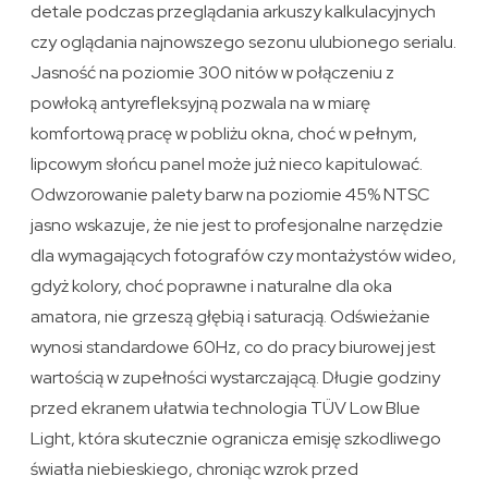
detale podczas przeglądania arkuszy kalkulacyjnych
czy oglądania najnowszego sezonu ulubionego serialu.
Jasność na poziomie 300 nitów w połączeniu z
powłoką antyrefleksyjną pozwala na w miarę
komfortową pracę w pobliżu okna, choć w pełnym,
lipcowym słońcu panel może już nieco kapitulować.
Odwzorowanie palety barw na poziomie 45% NTSC
jasno wskazuje, że nie jest to profesjonalne narzędzie
dla wymagających fotografów czy montażystów wideo,
gdyż kolory, choć poprawne i naturalne dla oka
amatora, nie grzeszą głębią i saturacją. Odświeżanie
wynosi standardowe 60Hz, co do pracy biurowej jest
wartością w zupełności wystarczającą. Długie godziny
przed ekranem ułatwia technologia TÜV Low Blue
Light, która skutecznie ogranicza emisję szkodliwego
światła niebieskiego, chroniąc wzrok przed