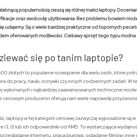
słabnącą popularnością cieszą się różnej maści laptopy. Docen
yfikacje oraz swobodę użytkowania. Bez problemu bowiem może
się udajemy. Są o wiele bardziej praktyczne od topornych pecet
dem oferowanych możliwości. Ciekawy sprzęt tego typu można k
iewać się po tanim laptopie?
00 złotych to popularne rozwiązanie dla wielu osób, które pot
 do pracy, nauki, rozrywki czy innych codziennych zadań. W te
ej wykonanych i najbardziej zaawansowanych technicznie modeli
cenowym producenci oferują nam wiele naprawdę przyzwoici
ść, laptopy w tej kategorii cenowej zazwyczaj wyposażone są w 
Core i3, i5 lub ich odpowiedniki od AMD. To wystarczająca wydajno
 przeglądanie Internetu, praca biurowa, oglądanie filmów i inne