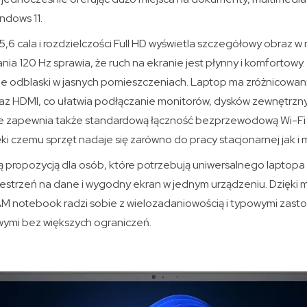
ndows 11.
5,6 cala i rozdzielczości Full HD wyświetla szczegółowy obraz w 
nia 120 Hz sprawia, że ruch na ekranie jest płynny i komfortow
je odblaski w jasnych pomieszczeniach. Laptop ma zróżnicowan
az HDMI, co ułatwia podłączanie monitorów, dysków zewnętrzny
ie zapewnia także standardową łączność bezprzewodową Wi-Fi
ięki czemu sprzęt nadaje się zarówno do pracy stacjonarnej jak i 
ą propozycją dla osób, które potrzebują uniwersalnego laptop
zestrzeń na dane i wygodny ekran w jednym urządzeniu. Dzięki
 RAM notebook radzi sobie z wielozadaniowością i typowymi za
wymi bez większych ograniczeń.