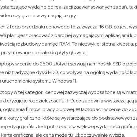
starczająco wydajne do realizacji zaawansowanych zadań, takich
ideo czy granie w wymagające gry.
h z tego przedziału cenowego to zazwyczaj 16 GB, co jest wys
śli planujesz pracować z bardziej wymagającymi aplikacjami lub
iwością rozbudowy pamięci RAM. To niezwykle istotna kwestia, 
 przylutowane na stałe do płyty głównej.
aptopy w cenie do 2500 złotych serwują nam nośnik SSD o poje
e niż tradycyjne dyski HDD, co wpływa na ogólną wydajność lapt
na uruchomienie systemu Windows 11.
laptopy w tej kategorii cenowej zazwyczaj wyposażone są w matr
arakteryzuje je rozdzielczość Full HD, co zapewnia wystarczającą
, oglądania filmów i pracy biurowej. W laptopach w cenie do 25
e karty graficzne, które są wystarczające do podstawowych zad
nej edycji grafiki. Jeśli potrzebujesz większej wydajności grafic
artą graficzną, ale cena może tu już odczuwalnie wyższa.