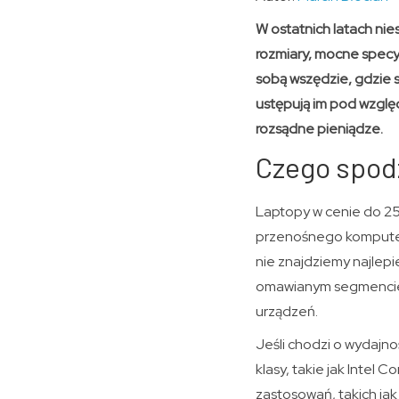
W ostatnich latach nie
rozmiary, mocne spec
sobą wszędzie, gdzie 
ustępują im pod wzglę
rozsądne pieniądze.
Czego spodz
Laptopy w cenie do 25
przenośnego komputera
nie znajdziemy najlepi
omawianym segmencie 
urządzeń.
Jeśli chodzi o wydajno
klasy, takie jak Intel 
zastosowań, takich jak