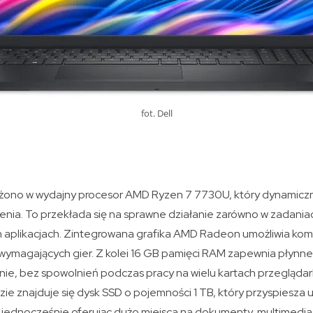
fot. Dell
żono w wydajny procesor AMD Ryzen 7 7730U, który dynamiczn
enia. To przekłada się na sprawne działanie zarówno w zadaniac
h aplikacjach. Zintegrowana grafika AMD Radeon umożliwia ko
 wymagających gier. Z kolei 16 GB pamięci RAM zapewnia płynne 
e, bez spowolnień podczas pracy na wielu kartach przeglądark
ie znajduje się dysk SSD o pojemności 1 TB, który przyspiesza
, jednocześnie oferując dużo miejsca na dokumenty, multimedia