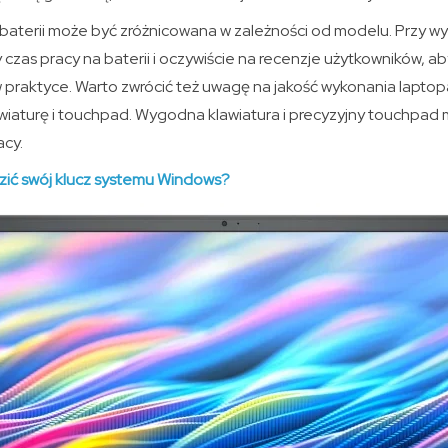
aterii może być zróżnicowana w zależności od modelu. Przy w
zas pracy na baterii i oczywiście na recenzje użytkowników, aby
 praktyce. Warto zwrócić też uwagę na jakość wykonania laptop
lawiaturę i touchpad. Wygodna klawiatura i precyzyjny touchpa
acy.
zić swój klucz systemu Windows?