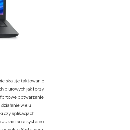
ie skaluje taktowanie
h biurowych jak i przy
mfortowe odtwarzanie
działanie wielu
i czy aplikacjach
 uruchamianie systemu
 i projekty. Systemem