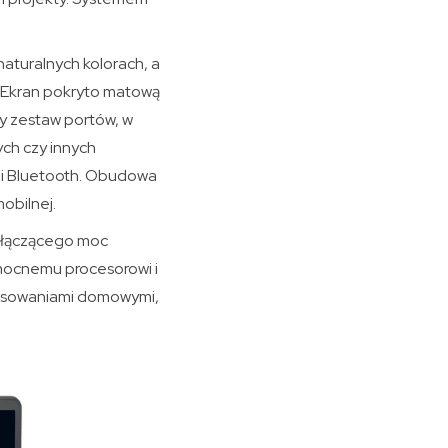
naturalnych kolorach, a
y. Ekran pokryto matową
y zestaw portów, w
ch czy innych
 i Bluetooth. Obudowa
mobilnej.
a łączącego moc
 mocnemu procesorowi i
stosowaniami domowymi,