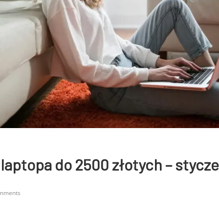
aptopa do 2500 złotych – stycz
mments