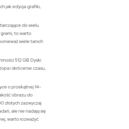
 jak edycja grafiki,
tarczające do wielu
 grami, to warto
ponieważ wiele tanich
mności 512 GB. Dyski
opa i skrócenie czasu,
yce o przekątnej 14-
 jakość obrazu do
00 złotych zazwyczaj
ań, ale nie nadają się
znej, warto rozważyć