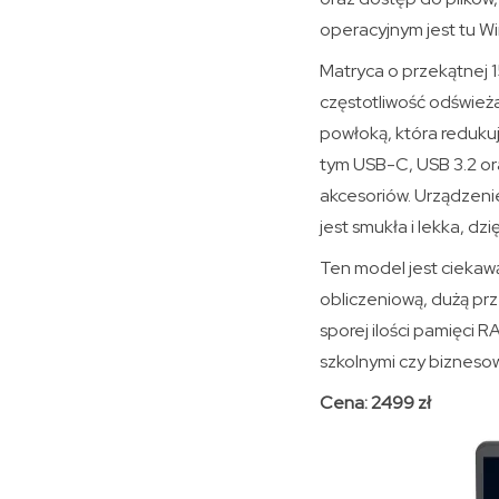
operacyjnym jest tu Wi
Matryca o przekątnej 1
częstotliwość odświeża
powłoką, która reduku
tym USB-C, USB 3.2 or
akcesoriów. Urządzen
jest smukła i lekka, dz
Ten model jest ciekaw
obliczeniową, dużą pr
sporej ilości pamięci
szkolnymi czy bizneso
Cena: 2499 zł