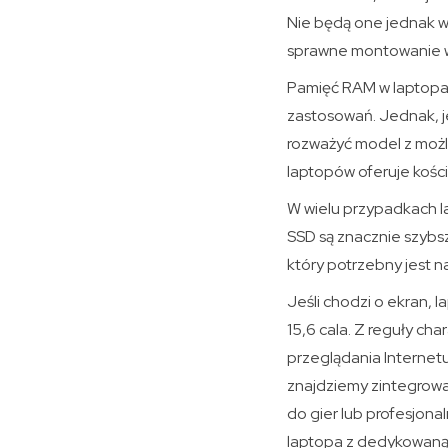
Nie będą one jednak wy
sprawne montowanie w
Pamięć RAM w laptopac
zastosowań. Jednak, je
rozważyć model z możl
laptopów oferuje kości
W wielu przypadkach l
SSD są znacznie szybsz
który potrzebny jest 
Jeśli chodzi o ekran, 
15,6 cala. Z reguły ch
przeglądania Internetu
znajdziemy zintegrowan
do gier lub profesjonal
laptopa z dedykowaną k