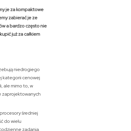
iamy je za kompaktowe
my zabierać je ze
ów a bardzo często nie
upić już za całkiem
rzebują niedrogiego
j kategorii cenowej
, ale mimo to, w
e zaprojektowanych
procesory średniej
ść do wielu
 codzienne zadania.