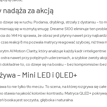
y nadąża za akcją
 dzieje się w ruchu. Podania, dryblingi, strzały z dystansu – to
ieniają się w rozmytą smugę. Dreame S100 eliminuje ten proble
cia do 144 Hz sprawia, że obraz jest płynny nawet przy najbard
zas reakcji 8 ms pozwala matrycy reagować szybciej, niż trwa 
tm AI Motion Clarity, który analizuje każdy kadr i inteligentnie
 ostra nawet przy potężnych uderzeniach, a szybkie zwroty akcji 
dzi dokładnie to, co dzieje się na boisku – bez kompromisów i be
żywa – Mini LED i QLED+
awa to nie tylko tło meczu. To scena, na której rozgrywa się cał
 stawia na jakość kolorów i kontrastu. Matryca QLED+ pokrywa
eń boiska jest soczysta, głęboka i naturalna.