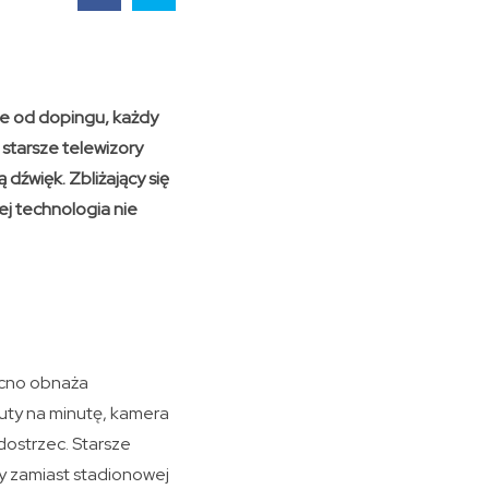
uje od dopingu, każdy
e starsze telewizory
dźwięk. Zbliżający się
ej technologia nie
ocno obnaża
uty na minutę, kamera
 dostrzec. Starsze
ry zamiast stadionowej