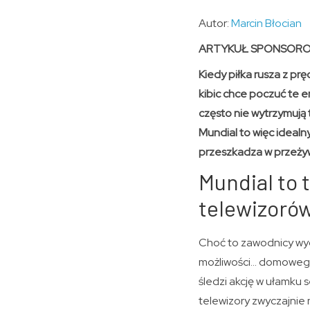
Autor:
Marcin Błocian
ARTYKUŁ SPONSOR
Kiedy piłka rusza z pr
kibic chce poczuć te em
często nie wytrzymują 
Mundial to więc idealn
przeszkadza w przeżywa
Mundial to t
telewizoró
Choć to zawodnicy wyc
możliwości… domowego 
śledzi akcję w ułamku s
telewizory zwyczajnie 