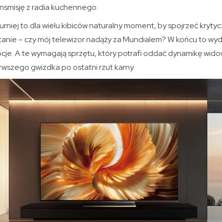
ansmisję z radia kuchennego.
turniej to dla wielu kibiców naturalny moment, by spojrzeć krytyc
tanie – czy mój telewizor nadąży za Mundialem? W końcu to wyd
e. A te wymagają sprzętu, który potrafi oddać dynamikę wido
wszego gwizdka po ostatni rzut karny.