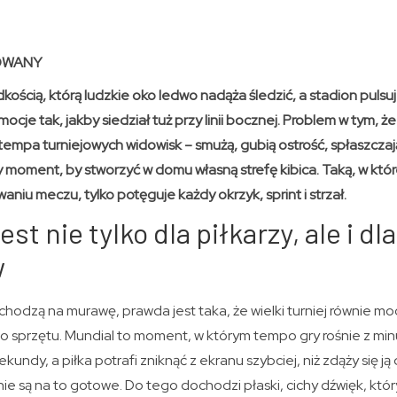
OWANY
ędkością, którą ludzkie oko ledwo nadąża śledzić, a stadion puls
ocje tak, jakby siedział tuż przy linii bocznej. Problem w tym, ż
tempa turniejowych widowisk – smużą, gubią ostrość, spłaszczają 
y moment, by stworzyć w domu własną strefę kibica. Taką, w któr
niu meczu, tylko potęguje każdy okrzyk, sprint i strzał.
est nie tylko dla piłkarzy, ale i dla
w
hodzą na murawę, prawda jest taka, że wielki turniej równie m
sprzętu. Mundial to moment, w którym tempo gry rośnie z min
ekundy, a piłka potrafi zniknąć z ekranu szybciej, niż zdąży się ją
nie są na to gotowe. Do tego dochodzi płaski, cichy dźwięk, któ