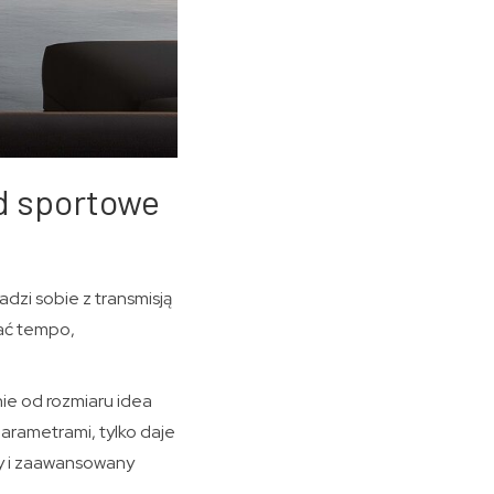
d sportowe
dzi sobie z transmisją
dać tempo,
nie od rozmiaru idea
parametrami, tylko daje
my i zaawansowany