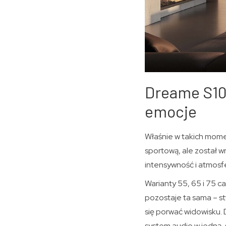
Dreame S10
emocje
Właśnie w takich momen
sportową, ale został 
intensywność i atmosfe
Warianty 55, 65 i 75 c
pozostaje ta sama – st
się porwać widowisku. 
system audio w jedną, 