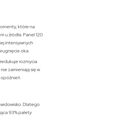
 momenty, które na
m u źródła. Panel 120
ziej intensywnych
mrugnięcie oka.
 redukuje rozmycia.
nie zamieniają się w
z opóźnień.
e widowisko. Dlatego
jąca 93% palety