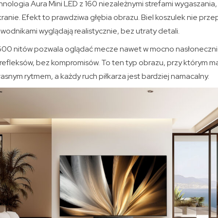
nologia Aura Mini LED z 160 niezależnymi strefami wygaszania, 
kranie. Efekt to prawdziwa głębia obrazu. Biel koszulek nie prze
wodnikami wyglądają realistycznie, bez utraty detali.
600 nitów pozwala oglądać mecze nawet w mocno nasłoneczni
 refleksów, bez kompromisów. To ten typ obrazu, przy którym m
snym rytmem, a każdy ruch piłkarza jest bardziej namacalny.