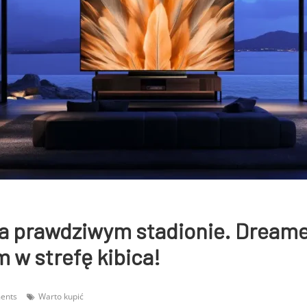
na prawdziwym stadionie. Dream
 w strefę kibica!
ents
Warto kupić