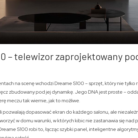
0 – telewizor zaprojektowany po
tach na scenę wchodzi Dreame S100 – sprzęt, który nie tylko ra
wręcz zbudowany pod jej dynamikę. Jego DNA jest proste – od
rę meczu tak wiernie, jak to możliwe.
ali pozwalają dopasować ekran do każdego salonu, ale niezależ
worzyć w domu warunki, w których kibic nie zastanawia się nad 
Dreame S100 robi to, łącząc szybki panel, inteligentne algoryt
spójną całość.