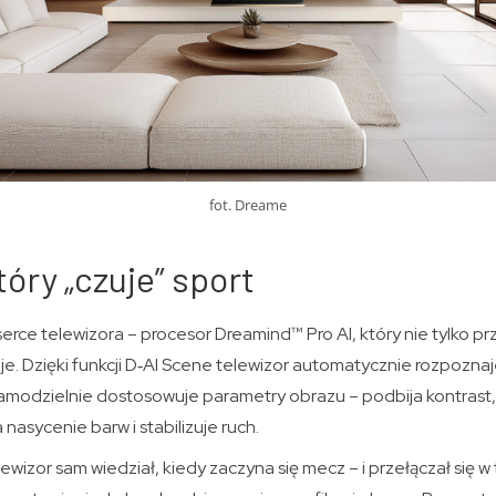
fot. Dreame
tóry „czuje” sport
serce telewizora – procesor Dreamind™ Pro AI, który nie tylko pr
je. Dzięki funkcji D‑AI Scene telewizor automatycznie rozpoznaj
 samodzielnie dostosowuje parametry obrazu – podbija kontrast,
asycenie barw i stabilizuje ruch.
elewizor sam wiedział, kiedy zaczyna się mecz – i przełączał się