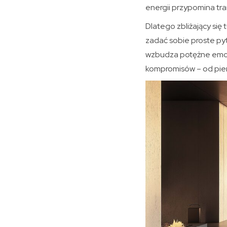
energii przypomina tr
Dlatego zbliżający się 
zadać sobie proste py
wzbudza potężne emocj
kompromisów – od pier