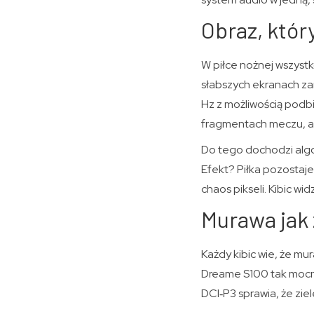
Obraz, któr
W piłce nożnej wszystko
słabszych ekranach zam
Hz z możliwością podbi
fragmentach meczu, a c
Do tego dochodzi algory
Efekt? Piłka pozostaje
chaos pikseli. Kibic wi
Murawa jak 
Każdy kibic wie, że mur
Dreame S100 tak mocno
DCI‑P3 sprawia, że ziel