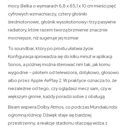
mocy. Belka o wymiarach 6,8 x 65,1 x 10 cm mieści pięć
cyfrowych wzmacniaczy, cztery głośniki
średniotonowe, głośnik wysokotonowy i trzy pasywne
radiatory, które razem tworzą brzmienie znacznie
mocniejsze, niż sugeruje jej rozmiar.
To soundbar, który po prostu ułatwia życie.
Konfiguracja sprowadza się do kilku minut w aplikacji
Sonos, a później można sterować nim tak, jak komu
wygodnie – pilotem od telewizora, dotykowo, głosowo
albo przez Apple AirPlay 2. W praktyce oznacza to, że
niezależnie od tego, czy oglądasz mecz sam, czy w
większym gronie, każdy poradzi sobie z obsługą.
Beam wspiera Dolby Atmos, co podczas Mundialu robi
ogromną różnicę. Dźwięk staje się bardziej
przestrzenny, a reakcje stadionu otaczają widza z