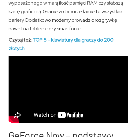
wyposażonego w małą ilość pamięci RAM czy słabszą
kartę graficzną. Granie w chmurze łamie te wszystkie
bariery. Dodatkowo możemy prowadzić rozgrywkę
nawet na tablecie czy smartfonie!
Czytaj też:
TOP 5 – klawiatury dla graczy do 200
złotych
GeForce Now – podstawy