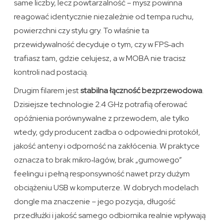
same liczby, lecz powtarzalność – mysz powinna
reagować identycznie niezależnie od tempa ruchu,
powierzchni czy stylu gry. To właśnie ta
przewidywalność decyduje o tym, czy w FPS‑ach
trafiasz tam, gdzie celujesz, a w MOBA nie tracisz
kontroli nad postacią.
Drugim filarem jest
stabilna łączność bezprzewodowa
.
Dzisiejsze technologie 2.4 GHz potrafią oferować
opóźnienia porównywalne z przewodem, ale tylko
wtedy, gdy producent zadba o odpowiedni protokół,
jakość anteny i odporność na zakłócenia. W praktyce
oznacza to brak mikro‑lagów, brak „gumowego”
feelingu i pełną responsywność nawet przy dużym
obciążeniu USB w komputerze. W dobrych modelach
dongle ma znaczenie – jego pozycja, długość
przedłużki i jakość samego odbiornika realnie wpływają