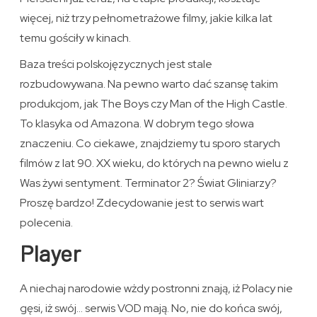
więcej, niż trzy pełnometrażowe filmy, jakie kilka lat
temu gościły w kinach.
Baza treści polskojęzycznych jest stale
rozbudowywana. Na pewno warto dać szansę takim
produkcjom, jak The Boys czy Man of the High Castle.
To klasyka od Amazona. W dobrym tego słowa
znaczeniu. Co ciekawe, znajdziemy tu sporo starych
filmów z lat 90. XX wieku, do których na pewno wielu z
Was żywi sentyment. Terminator 2? Świat Gliniarzy?
Proszę bardzo! Zdecydowanie jest to serwis wart
polecenia.
Player
A niechaj narodowie wżdy postronni znają, iż Polacy nie
gęsi, iż swój… serwis VOD mają. No, nie do końca swój,