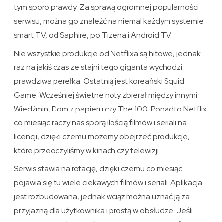
tym sporo prawdy. Za sprawą ogromnej popularności
serwisu, można go znaleźć na niemal każdym systemie
smart TV, od Saphire, po Tizena i Android TV.
Nie wszystkie produkcje od Netflixa są hitowe, jednak
raz na jakiś czas ze stajni tego giganta wychodzi
prawdziwa perełka. Ostatnią jest koreański Squid
Game. Wcześniej świetne noty zbierał między innymi
Wiedźmin, Dom z papieru czy The 100. Ponadto Netflix
co miesiąc raczy nas sporą ilością filmów i seriali na
licencji, dzięki czemu możemy obejrzeć produkcje,
które przeoczyliśmy w kinach czy telewizji.
Serwis stawia na rotację, dzięki czemu co miesiąc
pojawia się tu wiele ciekawych filmów i seriali. Aplikacja
jest rozbudowana, jednak wciąż można uznać ją za
przyjazną dla użytkownika i prostą w obsłudze. Jeśli