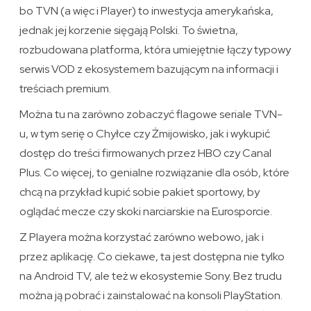
bo TVN (a więc i Player) to inwestycja amerykańska,
jednak jej korzenie sięgają Polski. To świetna,
rozbudowana platforma, która umiejętnie łączy typowy
serwis VOD z ekosystemem bazującym na informacji i
treściach premium.
Można tu na zarówno zobaczyć flagowe seriale TVN-
u, w tym serię o Chyłce czy Żmijowisko, jak i wykupić
dostęp do treści firmowanych przez HBO czy Canal
Plus. Co więcej, to genialne rozwiązanie dla osób, które
chcą na przykład kupić sobie pakiet sportowy, by
oglądać mecze czy skoki narciarskie na Eurosporcie.
Z Playera można korzystać zarówno webowo, jak i
przez aplikację. Co ciekawe, ta jest dostępna nie tylko
na Android TV, ale też w ekosystemie Sony. Bez trudu
można ją pobrać i zainstalować na konsoli PlayStation.